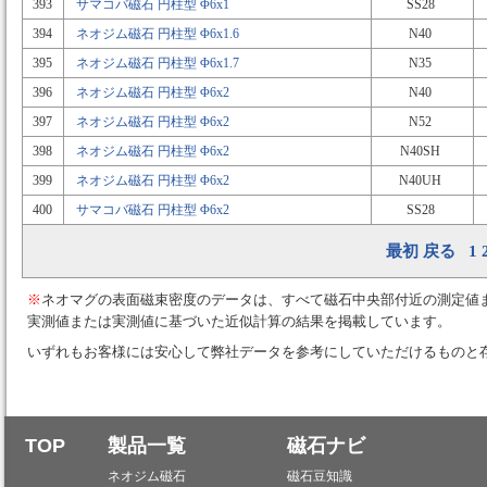
393
サマコバ磁石 円柱型 Φ6x1
SS28
394
ネオジム磁石 円柱型 Φ6x1.6
N40
395
ネオジム磁石 円柱型 Φ6x1.7
N35
396
ネオジム磁石 円柱型 Φ6x2
N40
397
ネオジム磁石 円柱型 Φ6x2
N52
398
ネオジム磁石 円柱型 Φ6x2
N40SH
399
ネオジム磁石 円柱型 Φ6x2
N40UH
400
サマコバ磁石 円柱型 Φ6x2
SS28
最初
戻る
1
※
ネオマグの表面磁束密度のデータは、すべて磁石中央部付近の測定値
実測値または実測値に基づいた近似計算の結果を掲載しています。
いずれもお客様には安心して弊社データを参考にしていただけるものと
TOP
製品一覧
磁石ナビ
ネオジム磁石
磁石豆知識