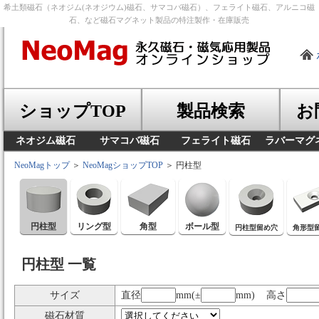
希土類磁石（ネオジム(ネオジウム)磁石、サマコバ磁石）、フェライト磁石、アルニコ磁
石、など磁石マグネット製品の特注製作・在庫販売
ショップTOP
製品検索
お
ネオジム磁石
サマコバ磁石
フェライト磁石
ラバーマグ
NeoMagトップ
＞
NeoMagショップTOP
＞ 円柱型
円柱型
リング型
角型
ボール型
円柱型留め穴
角形型
円柱型 一覧
サイズ
直径
mm(±
mm) 高さ
磁石材質