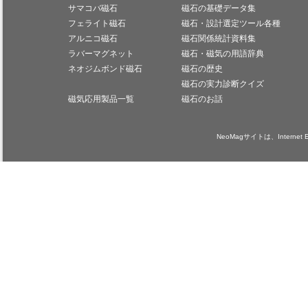
サマコバ磁石
磁石の基礎データ集
フェライト磁石
磁石・設計選定ツール各種
アルニコ磁石
磁石関係統計資料集
ラバーマグネット
磁石・磁気の用語辞典
ネオジムボンド磁石
磁石の歴史
磁石の実力診断クイズ
磁気応用製品一覧
磁石のお話
NeoMagサイトは、Internet