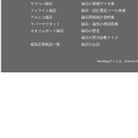
サマコバ磁石
磁石の基礎データ集
フェライト磁石
磁石・設計選定ツール各種
アルニコ磁石
磁石関係統計資料集
ラバーマグネット
磁石・磁気の用語辞典
ネオジムボンド磁石
磁石の歴史
磁石の実力診断クイズ
磁気応用製品一覧
磁石のお話
NeoMagサイトは、Internet