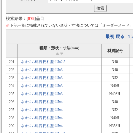
検索結果：[
878
]品目
※
下記一覧に掲載されていない形状・寸法については「オーダーメード
最初
戻る
1
種類・形状・寸法(mm)
材質記号
201
ネオジム磁石 円柱型 Φ5x2.5
N40
202
ネオジム磁石 円柱型 Φ5x3
N40
203
ネオジム磁石 円柱型 Φ5x3
N52
204
ネオジム磁石 円柱型 Φ5x3
N40H
205
ネオジム磁石 円柱型 Φ5x3
N40SH
206
ネオジム磁石 円柱型 Φ5x4
N40
207
ネオジム磁石 円柱型 Φ5x4
N52
208
ネオジム磁石 円柱型 Φ5x4
N40H
209
ネオジム磁石 円柱型 Φ5x4
N35SH