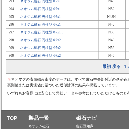
293
ネオジム磁石 円柱型 Φ7x1
N40
294
ネオジム磁石 円柱型 Φ7x1
N52
295
ネオジム磁石 円柱型 Φ7x1
N48H
296
ネオジム磁石 円柱型 Φ7x1
N40
297
ネオジム磁石 円柱型 Φ7x1.5
N35
298
ネオジム磁石 円柱型 Φ7x2
N40
299
ネオジム磁石 円柱型 Φ7x2
N52
300
ネオジム磁石 円柱型 Φ7x2
N40
最初
戻る
1
※
ネオマグの表面磁束密度のデータは、すべて磁石中央部付近の測定値
実測値または実測値に基づいた近似計算の結果を掲載しています。
いずれもお客様には安心して弊社データを参考にしていただけるものと
TOP
製品一覧
磁石ナビ
ネオジム磁石
磁石豆知識