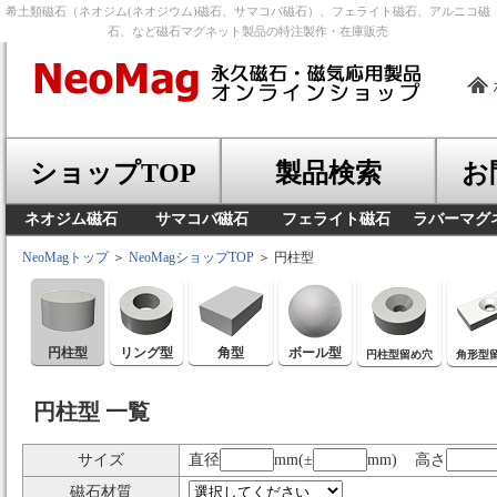
希土類磁石（ネオジム(ネオジウム)磁石、サマコバ磁石）、フェライト磁石、アルニコ磁
石、など磁石マグネット製品の特注製作・在庫販売
ショップTOP
製品検索
お
ネオジム磁石
サマコバ磁石
フェライト磁石
ラバーマグ
NeoMagトップ
＞
NeoMagショップTOP
＞ 円柱型
円柱型
リング型
角型
ボール型
円柱型留め穴
角形型
円柱型 一覧
サイズ
直径
mm(±
mm) 高さ
磁石材質