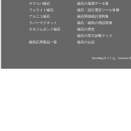
サマコバ磁石
磁石の基礎データ集
フェライト磁石
磁石・設計選定ツール各種
アルニコ磁石
磁石関係統計資料集
ラバーマグネット
磁石・磁気の用語辞典
ネオジムボンド磁石
磁石の歴史
磁石の実力診断クイズ
磁気応用製品一覧
磁石のお話
NeoMagサイトは、Internet