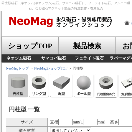
希土類磁石（ネオジム(ネオジウム)磁石、サマコバ磁石）、フェライト磁石、アルニコ磁
石、など磁石マグネット製品の特注製作・在庫販売
ショップTOP
製品検索
お
ネオジム磁石
サマコバ磁石
フェライト磁石
ラバーマグ
NeoMagトップ
＞
NeoMagショップTOP
＞ 円柱型
円柱型
リング型
角型
ボール型
円柱型留め穴
角形型
円柱型 一覧
サイズ
直径
mm(±
mm) 高さ
磁石材質