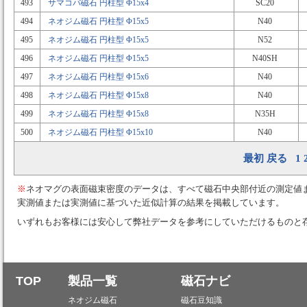
493
サマコバ磁石 円柱型 Φ15x4
SC20
494
ネオジム磁石 円柱型 Φ15x5
N40
495
ネオジム磁石 円柱型 Φ15x5
N52
496
ネオジム磁石 円柱型 Φ15x5
N40SH
497
ネオジム磁石 円柱型 Φ15x6
N40
498
ネオジム磁石 円柱型 Φ15x8
N40
499
ネオジム磁石 円柱型 Φ15x8
N35H
500
ネオジム磁石 円柱型 Φ15x10
N40
最初
戻る
1
※
ネオマグの表面磁束密度のデータは、すべて磁石中央部付近の測定値
実測値または実測値に基づいた近似計算の結果を掲載しています。
いずれもお客様には安心して弊社データを参考にしていただけるものと
TOP
製品一覧
磁石ナビ
ネオジム磁石
磁石豆知識