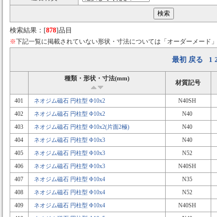
検索結果：[
878
]品目
※
下記一覧に掲載されていない形状・寸法については「オーダーメード
最初
戻る
1
種類・形状・寸法(mm)
材質記号
401
ネオジム磁石 円柱型 Φ10x2
N40SH
402
ネオジム磁石 円柱型 Φ10x2
N40
403
ネオジム磁石 円柱型 Φ10x2(片面2極)
N40
404
ネオジム磁石 円柱型 Φ10x3
N40
405
ネオジム磁石 円柱型 Φ10x3
N52
406
ネオジム磁石 円柱型 Φ10x3
N40SH
407
ネオジム磁石 円柱型 Φ10x4
N35
408
ネオジム磁石 円柱型 Φ10x4
N52
409
ネオジム磁石 円柱型 Φ10x4
N40SH