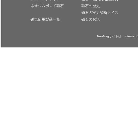
ネオジムボンド磁石
磁石の歴史
磁石の実力診断クイズ
磁気応用製品一覧
磁石のお話
NeoMagサイトは、Internet