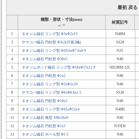
最初 戻る
種類・形状・寸法(mm)
材質記号
1
ネオジム磁石 リング型 Φ3xΦ2x15
N48M
2
サマコバ磁石 円柱型 Φ3x3(片面2極)
SS28
3
ネオジム磁石 リング型 Φ10.6xΦ7.6x0.9
N35
4
ネオジム磁石 円柱型 Φ30x5
N40
5
ネオジムボンド磁石 リング型 Φ18xΦ15x12.9
NEOBM-12L
6
ネオジム磁石 円柱型 Φ1x2
N40
7
ネオジム磁石 リング型 Φ2xΦ1x10
N40
8
サマコバ磁石 リング型 Φ8xΦ0.6x1.5
SS26
9
ネオジム磁石 円柱型 Φ18x3
N40
10
ネオジム磁石 リング型 Φ45xΦ12x4
N48H
11
ネオジム磁石 角型 100x36x9
N40
12
ネオジム磁石 円柱型 Φ1x5
N35EH
13
ネオジム磁石 ボール型 Φ1.5
N40