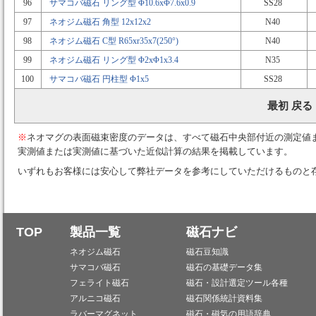
96
サマコバ磁石 リング型 Φ10.6xΦ7.6x0.9
SS28
97
ネオジム磁石 角型 12x12x2
N40
98
ネオジム磁石 C型 R65xr35x7(250°)
N40
99
ネオジム磁石 リング型 Φ2xΦ1x3.4
N35
100
サマコバ磁石 円柱型 Φ1x5
SS28
最初 戻る
※
ネオマグの表面磁束密度のデータは、すべて磁石中央部付近の測定値
実測値または実測値に基づいた近似計算の結果を掲載しています。
いずれもお客様には安心して弊社データを参考にしていただけるものと
TOP
製品一覧
磁石ナビ
ネオジム磁石
磁石豆知識
サマコバ磁石
磁石の基礎データ集
フェライト磁石
磁石・設計選定ツール各種
アルニコ磁石
磁石関係統計資料集
ラバーマグネット
磁石・磁気の用語辞典