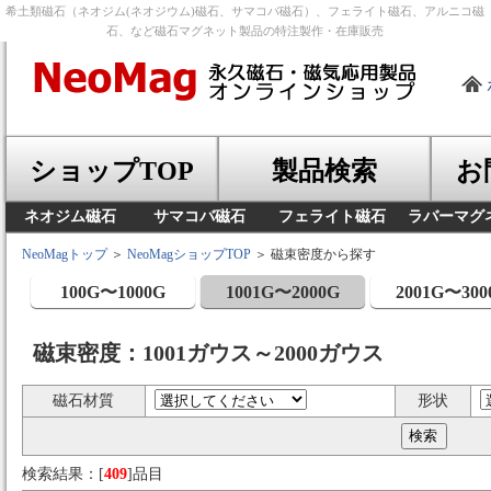
希土類磁石（ネオジム(ネオジウム)磁石、サマコバ磁石）、フェライト磁石、アルニコ磁
石、など磁石マグネット製品の特注製作・在庫販売
ショップTOP
製品検索
お
ネオジム磁石
サマコバ磁石
フェライト磁石
ラバーマグ
NeoMagトップ
＞
NeoMagショップTOP
＞ 磁束密度から探す
100G〜1000G
1001G〜2000G
2001G〜300
磁束密度：1001ガウス～2000ガウス
磁石材質
形状
検索結果：[
409
]品目