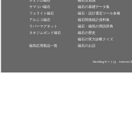
ネオジム磁石
磁石豆知識
サマコバ磁石
磁石の基礎データ集
フェライト磁石
磁石・設計選定ツール各種
アルニコ磁石
磁石関係統計資料集
ラバーマグネット
磁石・磁気の用語辞典
ネオジムボンド磁石
磁石の歴史
磁石の実力診断クイズ
磁気応用製品一覧
磁石のお話
NeoMagサイトは、Internet