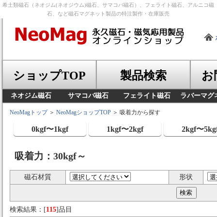
希土類磁石（ネオジム(ネオジウム)磁石、サマコバ磁石）、フェライト磁石、アルニコ磁
石、など磁石マグネット製品の特注製作・在庫販売
ショップTOP
製品検索
お
ネオジム磁石
サマコバ磁石
フェライト磁石
ラバーマグ
NeoMagトップ
＞
NeoMagショップTOP
＞ 吸着力から探す
0kgf〜1kgf
1kgf〜2kgf
2kgf〜5kg
吸着力：30kgf～
磁石材質
形状
検索結果：[
115
]品目