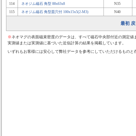
114
ネオジム磁石 角型 88x63x8
N35
115
ネオジム磁石 角型皿穴付 100x15x5(2-M3)
N40
最初
戻
※
ネオマグの表面磁束密度のデータは、すべて磁石中央部付近の測定値
実測値または実測値に基づいた近似計算の結果を掲載しています。
いずれもお客様には安心して弊社データを参考にしていただけるものと