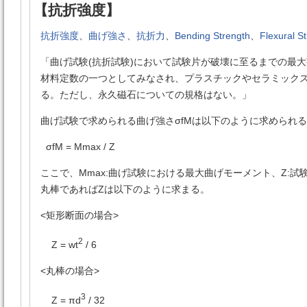
【抗折強度】
抗折強度
、
曲げ強さ
、
抗折力
、
Bending Strength
、
Flexural S
「曲げ試験(抗折試験)において試験片が破壊に至るまでの最
材料定数の一つとしてみなされ、プラスチックやセラミックス
る。ただし、永久磁石についての規格はない。」
曲げ試験で求められる曲げ強さσfMは以下のように求められ
σfM = Mmax / Z
ここで、Mmax:曲げ試験における最大曲げモーメント、Z:
丸棒であればZは以下のように求まる。
<矩形断面の場合>
2
Z = wt
/ 6
<丸棒の場合>
3
Z = πd
/ 32