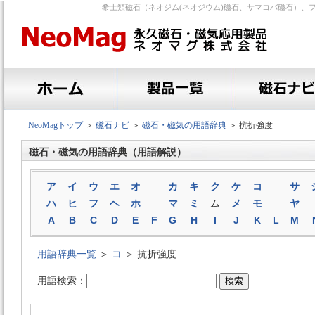
希土類磁石（ネオジム(ネオジウム)磁石、サマコバ磁石）、
NeoMagトップ
＞
磁石ナビ
＞
磁石・磁気の用語辞典
＞ 抗折強度
磁石・磁気の用語辞典（用語解説）
ア
イ
ウ
エ
オ
カ
キ
ク
ケ
コ
サ
ハ
ヒ
フ
ヘ
ホ
マ
ミ
ム
メ
モ
ヤ
A
B
C
D
E
F
G
H
I
J
K
L
M
用語辞典一覧
＞
コ
＞ 抗折強度
用語検索：