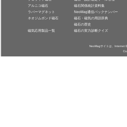
アルニコ磁石
磁石関係統計資料集
ラバーマグネット
NeoMag通信バックナンバー
ネオジムボンド磁石
磁石・磁気の用語辞典
磁石の歴史
磁気応用製品一覧
磁石の実力診断クイズ
NeoMagサイトは、Internet
Co