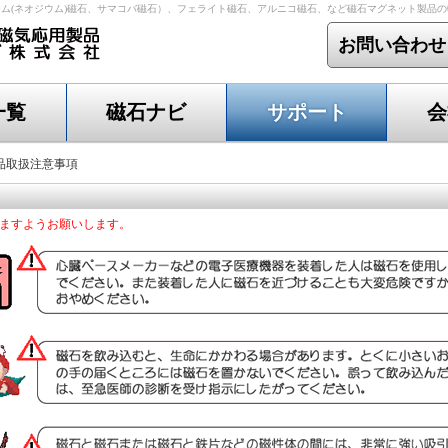
ム(ネオジウム)磁石、サマコバ磁石）、フェライト磁石、アルニコ磁石、など磁石マグネット製品
お問い合わせ
一覧
磁石ナビ
サポート
会
取扱注意事項
ますようお願いします。