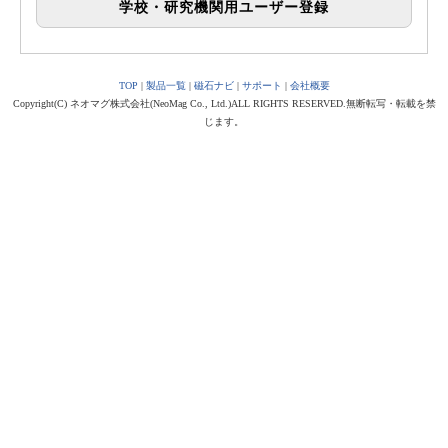
学校・研究機関用ユーザー登録
TOP
|
製品一覧
|
磁石ナビ
|
サポート
|
会社概要
Copyright(C) ネオマグ株式会社(NeoMag Co., Ltd.)ALL RIGHTS RESERVED.無断転写・転載を禁
じます。