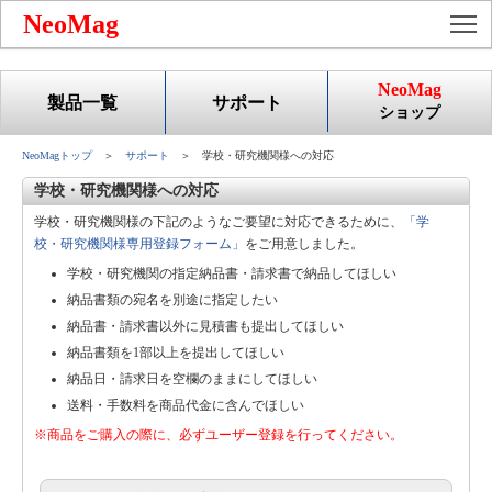
To
NeoMag
NeoMag
製品一覧
サポート
ショップ
NeoMagトップ
＞
サポート
＞ 学校・研究機関様への対応
学校・研究機関様への対応
学校・研究機関様の下記のようなご要望に対応できるために、
「学
校・研究機関様専用登録フォーム」
をご用意しました。
学校・研究機関の指定納品書・請求書で納品してほしい
納品書類の宛名を別途に指定したい
納品書・請求書以外に見積書も提出してほしい
納品書類を1部以上を提出してほしい
納品日・請求日を空欄のままにしてほしい
送料・手数料を商品代金に含んでほしい
※商品をご購入の際に、必ずユーザー登録を行ってください。