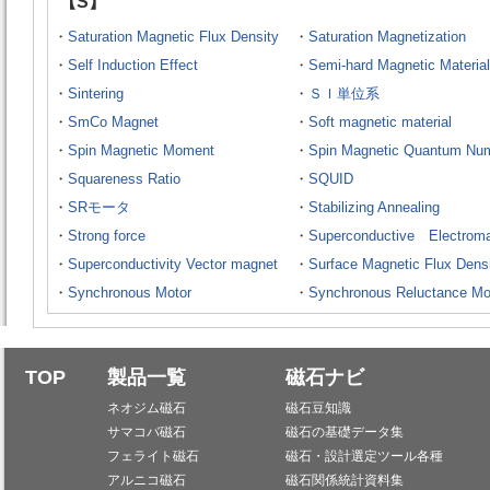
【S】
・
Saturation Magnetic Flux Density
・
Saturation Magnetization
・
Self Induction Effect
・
Semi-hard Magnetic Material
・
Sintering
・
ＳＩ単位系
・
SmCo Magnet
・
Soft magnetic material
・
Spin Magnetic Moment
・
Spin Magnetic Quantum Nu
・
Squareness Ratio
・
SQUID
・
SRモータ
・
Stabilizing Annealing
・
Strong force
・
Superconductive Electrom
・
Superconductivity Vector magnet
・
Surface Magnetic Flux Dens
・
Synchronous Motor
・
Synchronous Reluctance Mo
TOP
製品一覧
磁石ナビ
ネオジム磁石
磁石豆知識
サマコバ磁石
磁石の基礎データ集
フェライト磁石
磁石・設計選定ツール各種
アルニコ磁石
磁石関係統計資料集