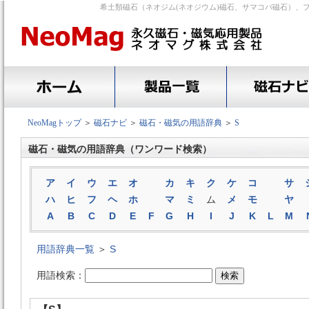
希土類磁石（ネオジム(ネオジウム)磁石、サマコバ磁石）、
NeoMagトップ
＞
磁石ナビ
＞
磁石・磁気の用語辞典
＞
S
磁石・磁気の用語辞典（ワンワード検索）
ア
イ
ウ
エ
オ
カ
キ
ク
ケ
コ
サ
ハ
ヒ
フ
ヘ
ホ
マ
ミ
ム
メ
モ
ヤ
A
B
C
D
E
F
G
H
I
J
K
L
M
用語辞典一覧
＞
S
用語検索：