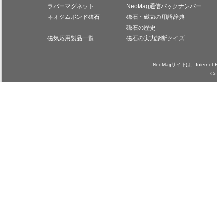
ラバーマグネット
NeoMag通信バックナンバー
ネオジムボンド磁石
磁石・磁気の用語辞典
磁石の歴史
磁気応用製品一覧
磁石の実力診断クイズ
NeoMagサイトは、Internet
Co