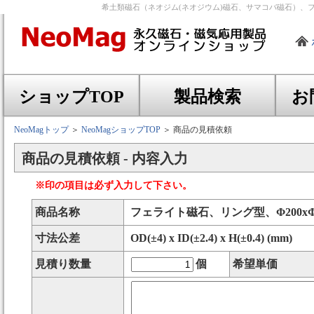
希土類磁石（ネオジム(ネオジウム)磁石、サマコバ磁石）、
ショップTOP
製品検索
お
NeoMagトップ
＞
NeoMagショップTOP
＞ 商品の見積依頼
商品の見積依頼 - 内容入力
※印の項目は必ず入力して下さい。
商品名称
フェライト磁石、リング型、Φ200xΦ1
寸法公差
OD(±4) x ID(±2.4) x H(±0.4) (mm)
見積り数量
個
希望単価