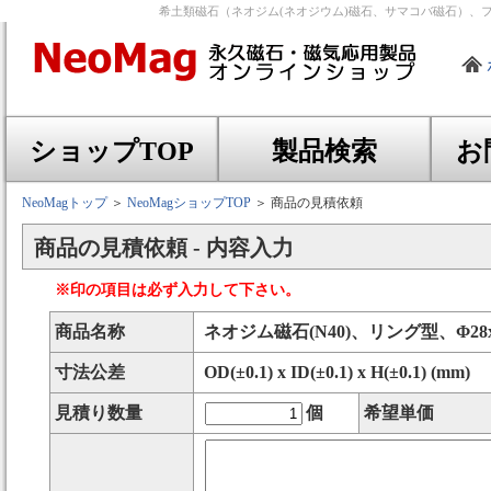
希土類磁石（ネオジム(ネオジウム)磁石、サマコバ磁石）、
ショップTOP
製品検索
お
NeoMagトップ
＞
NeoMagショップTOP
＞ 商品の見積依頼
商品の見積依頼 - 内容入力
※印の項目は必ず入力して下さい。
商品名称
ネオジム磁石(N40)、リング型、Φ28x
寸法公差
OD(±0.1) x ID(±0.1) x H(±0.1) (mm)
見積り数量
個
希望単価