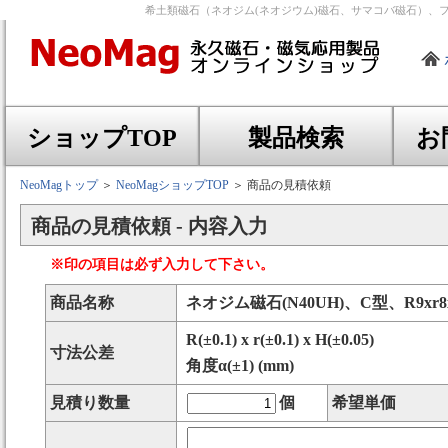
希土類磁石（ネオジム(ネオジウム)磁石、サマコバ磁石）、
ショップTOP
製品検索
お
NeoMagトップ
＞
NeoMagショップTOP
＞ 商品の見積依頼
商品の見積依頼 - 内容入力
※印の項目は必ず入力して下さい。
商品名称
ネオジム磁石(N40UH)、C型、R9xr8
R(±0.1) x r(±0.1) x H(±0.05)
寸法公差
角度α(±1) (mm)
見積り数量
個
希望単価