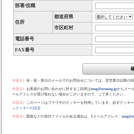
部署/役職
都道府県
住所
市区町村
電話番号
FAX番号
※注１）
休・祝・祭日のメールでのお問合せについては、翌営業日以降の回
※注２）
お客様のお問い合わせに対するご回答は
mag@neomag.jp
からメー
ールアドレスが受け取れない場合がございますので、ご了承ください。
※注３）
このページはブラウザのクッキーを利用しています。必ずクッキー
→
クッキーの設定
※注４）
図面などの添付ファイルがある場合は、Eメールアドレス：
mag@ne