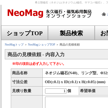
希土類磁石（ネオジム(ネオジウム)磁石、サマコバ磁石）、
ショップTOP
製品検索
お
NeoMagトップ
＞
NeoMagショップTOP
＞ 商品の見積依頼
商品の見積依頼 - 内容入力
※印の項目は必ず入力して下さい。
商品名称
ネオジム磁石(N40)、リング型、Φ32x
寸法公差
OD(±0.1) x ID(±0.1) x H(±0.05) (mm)
見積り数量
個
希望単価