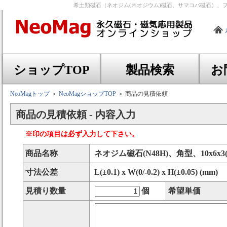
希土類磁石（ネオジム(ネオジウム)磁石、サマコバ磁石）、
ショップTOP
製品検索
お
NeoMagトップ
＞
NeoMagショップTOP
＞ 商品の見積依頼
商品の見積依頼 - 内容入力
※印の項目は必ず入力して下さい。
商品名称
ネオジム磁石(N48H)、角型、10x6x3
寸法公差
L(±0.1) x W(0/-0.2) x H(±0.05) (mm)
見積り数量
個
希望単価