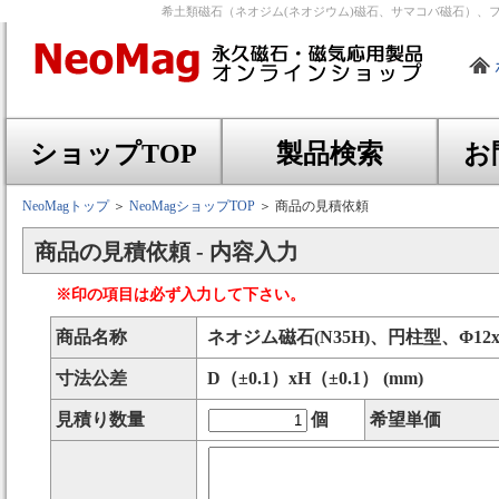
希土類磁石（ネオジム(ネオジウム)磁石、サマコバ磁石）、
ショップTOP
製品検索
お
NeoMagトップ
＞
NeoMagショップTOP
＞ 商品の見積依頼
商品の見積依頼 - 内容入力
※印の項目は必ず入力して下さい。
商品名称
ネオジム磁石(N35H)、円柱型、Φ12x
寸法公差
D（±0.1）xH（±0.1） (mm)
見積り数量
個
希望単価