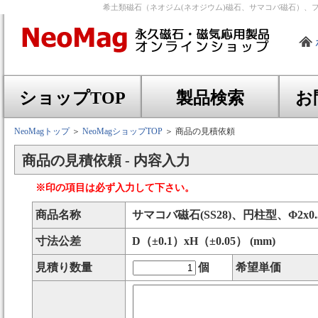
希土類磁石（ネオジム(ネオジウム)磁石、サマコバ磁石）、
ショップTOP
製品検索
お
NeoMagトップ
＞
NeoMagショップTOP
＞ 商品の見積依頼
商品の見積依頼 - 内容入力
※印の項目は必ず入力して下さい。
商品名称
サマコバ磁石(SS28)、円柱型、Φ2x0
寸法公差
D（±0.1）xH（±0.05） (mm)
見積り数量
個
希望単価