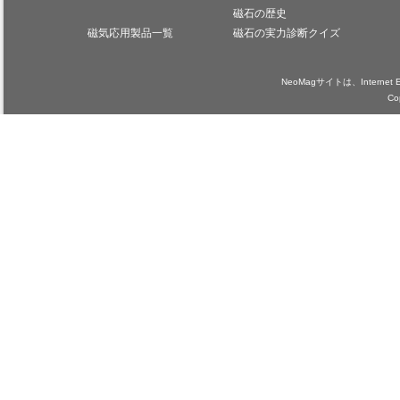
磁石の歴史
磁気応用製品一覧
磁石の実力診断クイズ
NeoMagサイトは、Internet
Co