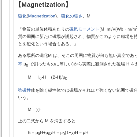
【Magnetization】
磁化
(
Magnetization
)、
磁化の強さ
、M
「物質の単位体積あたりの
磁気モーメント
[M=ml/V(Wb・m/m
質の周囲に新たに磁場が誘起され、物質がこのように磁場を
とを磁化という場合もある。」
ある場所の磁化M は、そこの周囲に物質が何も無い真空であっ
率
μ
で割ったものに等しい)から実際に観測された磁場 H 
0
M = H
-H = (B-H)/μ
0
0
強磁性
体を除く磁性体では磁場がそれほど強くない範囲で磁化 M
いう。
M = χH
上の二式から M を消去すると
B = μ
H+μ
χH = μ
(1+χ)H = μH
0
0
0