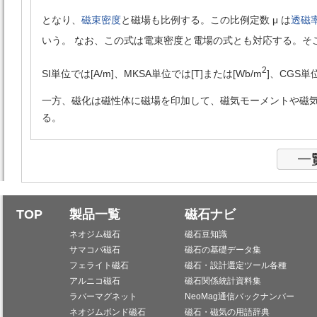
となり、
磁束
密度
と磁場も比例する。この比例定数 μ は
透磁
いう。 なお、この式は電束密度と電場の式とも対応する。そこ
2
SI単位では[A/m]、MKSA単位では[T]または[Wb/m
]、CGS単
一方、磁化は磁性体に磁場を印加して、磁気モーメントや磁
る。
TOP
製品一覧
磁石ナビ
ネオジム磁石
磁石豆知識
サマコバ磁石
磁石の基礎データ集
フェライト磁石
磁石・設計選定ツール各種
アルニコ磁石
磁石関係統計資料集
ラバーマグネット
NeoMag通信バックナンバー
ネオジムボンド磁石
磁石・磁気の用語辞典