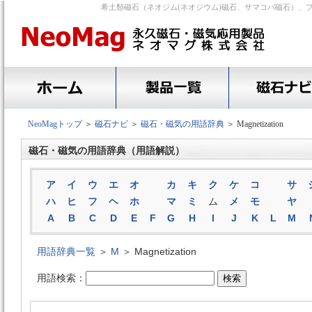
希土類磁石（ネオジム(ネオジウム)磁石、サマコバ磁石）、
NeoMagトップ
＞
磁石ナビ
＞
磁石・磁気の用語辞典
＞ Magnetization
磁石・磁気の用語辞典（用語解説）
ア
イ
ウ
エ
オ
カ
キ
ク
ケ
コ
サ
ハ
ヒ
フ
ヘ
ホ
マ
ミ
ム
メ
モ
ヤ
A
B
C
D
E
F
G
H
I
J
K
L
M
用語辞典一覧
＞
M
＞ Magnetization
用語検索：