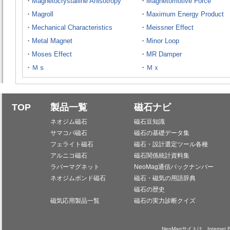
・
Magnetocrystalline Anisotropy
・
Magnetomotive Force
・
Magroll
・
Maximum Energy Product
・
Mechanical Characteristics
・
Meissner Effect
・
Metal Magnet
・
Minor Loop
・
Moses Effect
・
MR Damper
・
Ｍｓ
・
Ｍｘ
TOP
製品一覧
磁石ナビ
ネオジム磁石
磁石豆知識
サマコバ磁石
磁石の基礎データ集
フェライト磁石
磁石・設計選定ツール各種
アルニコ磁石
磁石関係統計資料集
ラバーマグネット
NeoMag通信バックナンバー
ネオジムボンド磁石
磁石・磁気の用語辞典
磁石の歴史
磁気応用製品一覧
磁石の実力診断クイズ
NeoMagサイトは、Internet