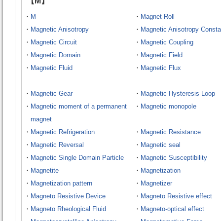
【M】
・
M
・
Magnet Roll
・
Magnetic Anisotropy
・
Magnetic Anisotropy Consta
・
Magnetic Circuit
・
Magnetic Coupling
・
Magnetic Domain
・
Magnetic Field
・
Magnetic Fluid
・
Magnetic Flux
・
Magnetic Gear
・
Magnetic Hysteresis Loop
・
Magnetic moment of a permanent
・
Magnetic monopole
magnet
・
Magnetic Refrigeration
・
Magnetic Resistance
・
Magnetic Reversal
・
Magnetic seal
・
Magnetic Single Domain Particle
・
Magnetic Susceptibility
・
Magnetite
・
Magnetization
・
Magnetization pattern
・
Magnetizer
・
Magneto Resistive Device
・
Magneto Resistive effect
・
Magneto Rheological Fluid
・
Magneto-optical effect