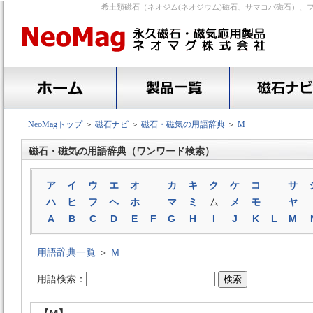
希土類磁石（ネオジム(ネオジウム)磁石、サマコバ磁石）、
NeoMagトップ
＞
磁石ナビ
＞
磁石・磁気の用語辞典
＞
M
磁石・磁気の用語辞典（ワンワード検索）
ア
イ
ウ
エ
オ
カ
キ
ク
ケ
コ
サ
ハ
ヒ
フ
ヘ
ホ
マ
ミ
ム
メ
モ
ヤ
A
B
C
D
E
F
G
H
I
J
K
L
M
用語辞典一覧
＞
M
用語検索：