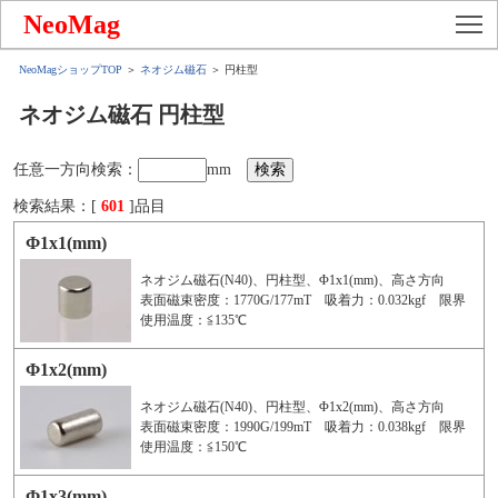
To
NeoMag
NeoMagショップTOP
＞
ネオジム磁石
＞ 円柱型
ネオジム磁石 円柱型
任意一方向検索：
mm
検索結果：[
601
]品目
Φ1x1(mm)
ネオジム磁石(N40)、円柱型、Φ1x1(mm)、高さ方向
表面磁束密度：1770G/177mT 吸着力：0.032kgf 限界
使用温度：≦135℃
Φ1x2(mm)
ネオジム磁石(N40)、円柱型、Φ1x2(mm)、高さ方向
表面磁束密度：1990G/199mT 吸着力：0.038kgf 限界
使用温度：≦150℃
Φ1x3(mm)