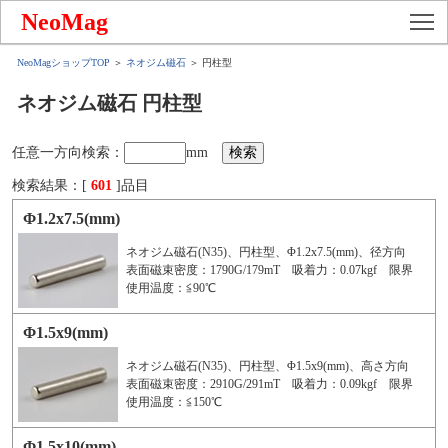
To
NeoMag
NeoMagショップTOP
＞
ネオジム磁石
＞ 円柱型
ネオジム磁石 円柱型
任意一方向検索：
mm
検索結果：[
601
]品目
Φ1.2x7.5(mm)
ネオジム磁石(N35)、円柱型、Φ1.2x7.5(mm)、径方向
表面磁束密度：1790G/179mT 吸着力：0.07kgf 限界
使用温度：≦90℃
Φ1.5x9(mm)
ネオジム磁石(N35)、円柱型、Φ1.5x9(mm)、高さ方向
表面磁束密度：2910G/291mT 吸着力：0.09kgf 限界
使用温度：≦150℃
Φ1.5x10(mm)