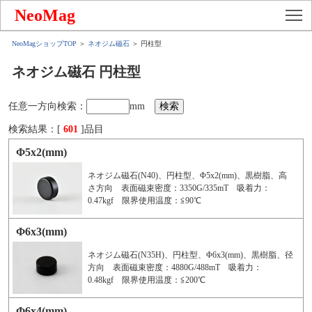
To
NeoMag
NeoMagショップTOP
＞
ネオジム磁石
＞ 円柱型
ネオジム磁石 円柱型
任意一方向検索：
mm
検索結果：[
601
]品目
Φ5x2(mm)
ネオジム磁石(N40)、円柱型、Φ5x2(mm)、黒樹脂、高
さ方向 表面磁束密度：3350G/335mT 吸着力：
0.47kgf 限界使用温度：≦90℃
Φ6x3(mm)
ネオジム磁石(N35H)、円柱型、Φ6x3(mm)、黒樹脂、径
方向 表面磁束密度：4880G/488mT 吸着力：
0.48kgf 限界使用温度：≦200℃
Φ6x4(mm)