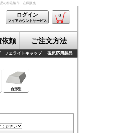
製品の特注製作・在庫販売
ログイン
0
マイアカウントサービス
積依頼
ご注文方法
プ
フェライトキャップ
磁気応用製品
台形型