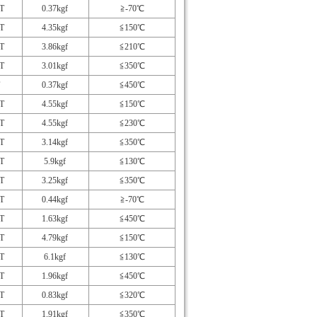
T
0.37kgf
≧-70℃
T
4.35kgf
≦150℃
T
3.86kgf
≦210℃
T
3.01kgf
≦350℃
0.37kgf
≦450℃
T
4.55kgf
≦150℃
T
4.55kgf
≦230℃
T
3.14kgf
≦350℃
T
5.9kgf
≦130℃
T
3.25kgf
≦350℃
T
0.44kgf
≧-70℃
T
1.63kgf
≦450℃
T
4.79kgf
≦150℃
T
6.1kgf
≦130℃
T
1.96kgf
≦450℃
T
0.83kgf
≦320℃
T
1.91kgf
≦350℃