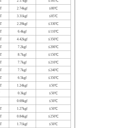
T
2.17kgf
≦165℃
T
2.74kgf
≦80℃
T
3.31kgf
≦85℃
T
2.29kgf
≦330℃
T
6.4kgf
≦110℃
T
4.42kgf
≦350℃
T
7.2kgf
≦200℃
T
8.7kgf
≦150℃
T
7.7kgf
≦210℃
T
7.7kgf
≦240℃
T
6.5kgf
≦350℃
T
1.24kgf
≦50℃
0.3kgf
≦50℃
0.69kgf
≦50℃
T
1.27kgf
≦50℃
T
0.84kgf
≦250℃
T
1.71kgf
≦50℃