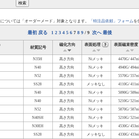
法については「オーダーメード」対象となります。
「特注品依頼」フォーム
を
最初
戻る
1
2
3
4
5
6
7
8
9
/ 9
次へ
最後
)
磁化方向
表面処理
表面磁束密度
？
材質記号
N35H
高さ方向
Niメッキ
4470G/ 447m
N40
高さ方向
Niメッキ
4940G/ 494m
N52
高さ方向
Niメッキ
5570G/ 557m
SS28
高さ方向
メッキなし
4110G/ 411m
N40
高さ方向
Niメッキ
5090G/ 509m
N40
高さ方向
Niメッキ
5210G/ 521m
N52
高さ方向
Niメッキ
5870G/ 587m
N40SH
高さ方向
Niメッキ
5210G/ 521m
N30EH
高さ方向
Niメッキ
4530G/ 453m
SS28
高さ方向
メッキなし
4330G/ 433m