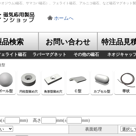
ネオジウム)磁石、サマコバ磁石）、フェライト磁石、アルニコ磁石、など磁石マグネット
ホームへ
製品検索
お問い合わせ
特注品見
フェライト磁石
ラバーマグネット
その他の磁石
ネオジキャッ
柱型
ボール型
Ｃ型
帯状
カプセル型
円柱型留め穴
角形型留め穴
(±
mm) 高さ
mm(±
mm)
表面処理