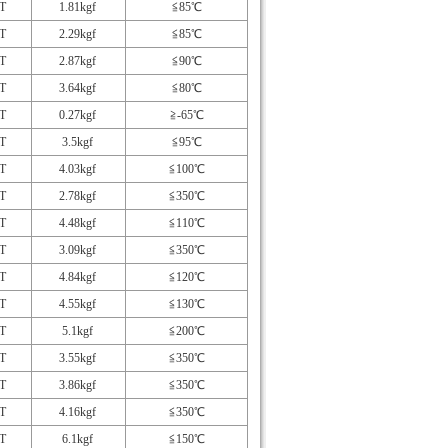
T
1.81kgf
≦85℃
T
2.29kgf
≦85℃
T
2.87kgf
≦90℃
T
3.64kgf
≦80℃
T
0.27kgf
≧-65℃
T
3.5kgf
≦95℃
T
4.03kgf
≦100℃
T
2.78kgf
≦350℃
T
4.48kgf
≦110℃
T
3.09kgf
≦350℃
T
4.84kgf
≦120℃
T
4.55kgf
≦130℃
T
5.1kgf
≦200℃
T
3.55kgf
≦350℃
T
3.86kgf
≦350℃
T
4.16kgf
≦350℃
T
6.1kgf
≦150℃