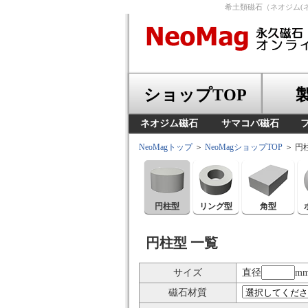
希土類磁石（ネオジム(
ショップTOP
ネオジム磁石
サマコバ磁石
NeoMagトップ
＞
NeoMagショップTOP
＞ 円
円柱型
リング型
角型
円柱型 一覧
サイズ
直径
mm
磁石材質