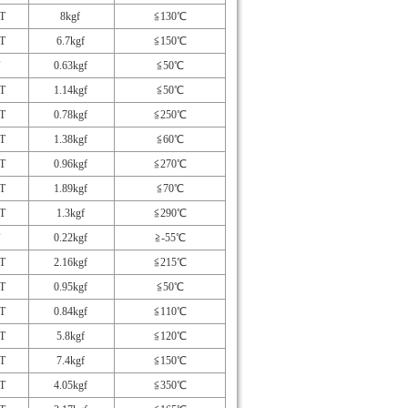
T
8kgf
≦130℃
T
6.7kgf
≦150℃
0.63kgf
≦50℃
T
1.14kgf
≦50℃
T
0.78kgf
≦250℃
T
1.38kgf
≦60℃
T
0.96kgf
≦270℃
T
1.89kgf
≦70℃
T
1.3kgf
≦290℃
0.22kgf
≧-55℃
T
2.16kgf
≦215℃
T
0.95kgf
≦50℃
T
0.84kgf
≦110℃
T
5.8kgf
≦120℃
T
7.4kgf
≦150℃
T
4.05kgf
≦350℃