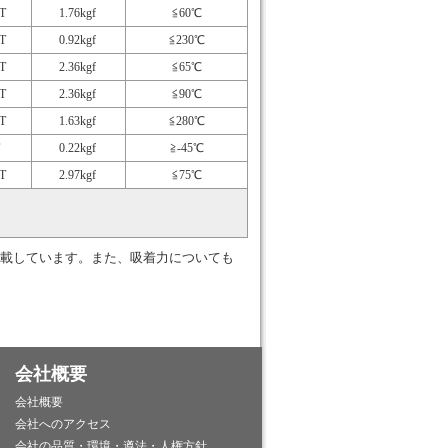
T
1.76kgf
≦60℃
T
0.92kgf
≦230℃
T
2.36kgf
≦65℃
T
2.36kgf
≦90℃
T
1.63kgf
≦280℃
0.22kgf
≧-45℃
T
2.97kgf
≦75℃
載しています。また、吸着力についても
会社概要
会社概要
会社へのアクセス
会社の品質・環境・遵法・人権方針