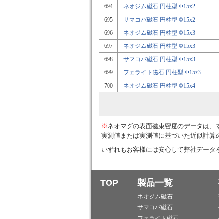
694
ネオジム磁石 円柱型 Φ15x2
695
サマコバ磁石 円柱型 Φ15x2
696
ネオジム磁石 円柱型 Φ15x3
697
ネオジム磁石 円柱型 Φ15x3
698
サマコバ磁石 円柱型 Φ15x3
699
フェライト磁石 円柱型 Φ15x3
700
ネオジム磁石 円柱型 Φ15x4
※
ネオマグの表面磁束密度のデータは、
実測値または実測値に基づいた近似計算
いずれもお客様には安心して弊社データ
TOP
製品一覧
ネオジム磁石
サマコバ磁石
フェライト磁石