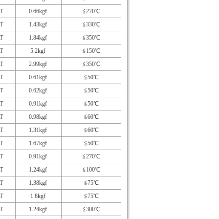
T
0.66kgf
≦270℃
T
1.43kgf
≦330℃
T
1.84kgf
≦350℃
T
5.2kgf
≦150℃
T
2.99kgf
≦350℃
T
0.61kgf
≦50℃
T
0.62kgf
≦50℃
T
0.91kgf
≦50℃
T
0.98kgf
≦60℃
T
1.31kgf
≦60℃
T
1.67kgf
≦50℃
T
0.91kgf
≦270℃
T
1.24kgf
≦100℃
T
1.38kgf
≦75℃
T
1.8kgf
≦75℃
T
1.24kgf
≦300℃