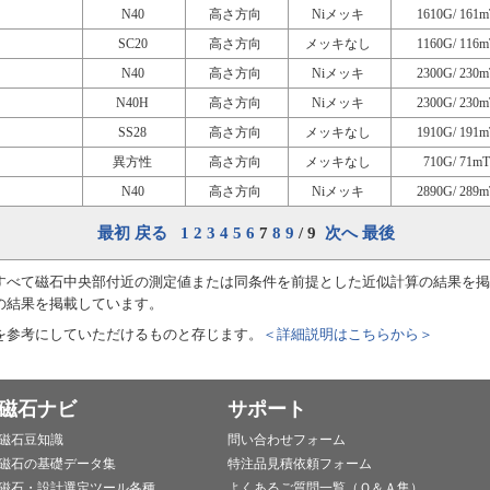
N40
高さ方向
Niメッキ
1610G/ 161m
SC20
高さ方向
メッキなし
1160G/ 116m
N40
高さ方向
Niメッキ
2300G/ 230m
N40H
高さ方向
Niメッキ
2300G/ 230m
SS28
高さ方向
メッキなし
1910G/ 191m
異方性
高さ方向
メッキなし
710G/ 71mT
N40
高さ方向
Niメッキ
2890G/ 289m
最初
戻る
1
2
3
4
5
6
7
8
9
/ 9
次へ
最後
すべて磁石中央部付近の測定値または同条件を前提とした近似計算の結果を掲
の結果を掲載しています。
を参考にしていただけるものと存じます。
＜詳細説明はこちらから＞
磁石ナビ
サポート
磁石豆知識
問い合わせフォーム
磁石の基礎データ集
特注品見積依頼フォーム
磁石・設計選定ツール各種
よくあるご質問一覧（Ｑ＆Ａ集）