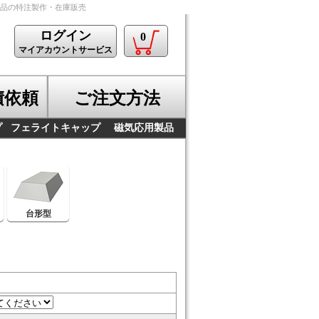
製品の特注製作・在庫販売
ログイン
0
マイアカウントサービス
積依頼
ご注文方法
プ
フェライトキャップ
磁気応用製品
台形型