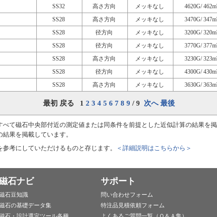
SS32
高さ方向
メッキなし
4620G/ 462m
SS28
高さ方向
メッキなし
3470G/ 347m
SS28
径方向
メッキなし
3200G/ 320m
SS28
径方向
メッキなし
3770G/ 377m
SS28
高さ方向
メッキなし
3230G/ 323m
SS28
径方向
メッキなし
4300G/ 430m
SS28
高さ方向
メッキなし
3630G/ 363m
最初 戻る 1
2
3
4
5
6
7
8
9
/ 9
次へ
最後
すべて磁石中央部付近の測定値または同条件を前提とした近似計算の結果を掲
の結果を掲載しています。
を参考にしていただけるものと存じます。
＜詳細説明はこちらから＞
磁石ナビ
サポート
磁石豆知識
問い合わせフォーム
磁石の基礎データ集
特注品見積依頼フォーム
磁石・設計選定ツール各種
よくあるご質問一覧（Ｑ＆Ａ集）