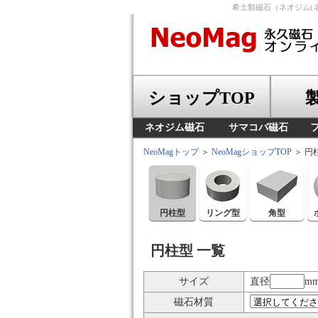
希土類磁石（ネオジム(
ショップTOP
ネオジム磁石
サマコバ磁石
NeoMagトップ
＞
NeoMagショップTOP
＞ 円
円柱型
リング型
角型
円柱型 一覧
サイズ
直径
mm
磁石材質