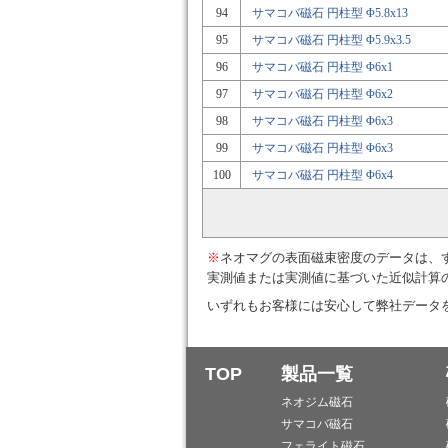
94
サマコバ磁石 円柱型 Φ5.8x13
95
サマコバ磁石 円柱型 Φ5.9x3.5
96
サマコバ磁石 円柱型 Φ6x1
97
サマコバ磁石 円柱型 Φ6x2
98
サマコバ磁石 円柱型 Φ6x3
99
サマコバ磁石 円柱型 Φ6x3
100
サマコバ磁石 円柱型 Φ6x4
※
ネオマグの表面磁束密度のデータは、
実測値または実測値に基づいた近似計算
いずれもお客様には安心して弊社データ
TOP
製品一覧
ネオジム磁石
サマコバ磁石
フェライト磁石