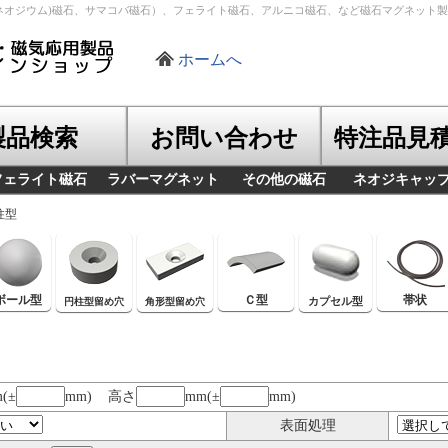
ネオジウム)磁石、サマコバ磁石）、フェライト磁石、アルニコ磁石、など磁石マグネット
ホームへ
製品検索
お問い合わせ
特注品見
フェライト磁石
ラバーマグネット
その他の磁石
ネオジキャッ
柱型
ボール型
Ｃ型
帯状
カプセル型
円柱型留め穴
角形型留め穴
(±
mm) 高さ
mm(±
mm)
表面処理