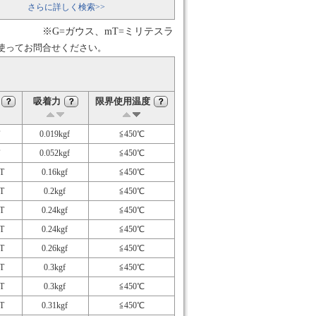
さらに詳しく検索>>
※G=ガウス、mT=ミリテスラ
使ってお問合せください。
吸着力
限界使用温度
？
？
？
0.019kgf
≦450℃
0.052kgf
≦450℃
T
0.16kgf
≦450℃
T
0.2kgf
≦450℃
T
0.24kgf
≦450℃
T
0.24kgf
≦450℃
T
0.26kgf
≦450℃
T
0.3kgf
≦450℃
T
0.3kgf
≦450℃
T
0.31kgf
≦450℃