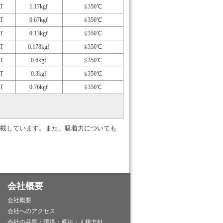
T
1.17kgf
≦350℃
T
0.67kgf
≦350℃
T
0.13kgf
≦350℃
T
0.178kgf
≦350℃
T
0.6kgf
≦350℃
T
0.3kgf
≦350℃
T
0.76kgf
≦350℃
載しています。また、吸着力についても
会社概要
会社概要
会社へのアクセス
会社の品質・環境・遵法・人権方針