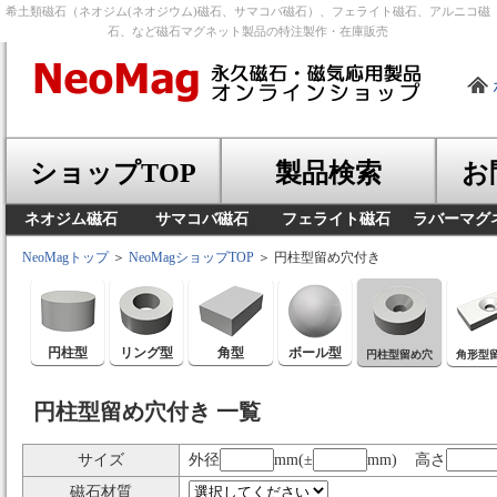
希土類磁石（ネオジム(ネオジウム)磁石、サマコバ磁石）、フェライト磁石、アルニコ磁
石、など磁石マグネット製品の特注製作・在庫販売
ショップTOP
製品検索
お
ネオジム磁石
サマコバ磁石
フェライト磁石
ラバーマグ
NeoMagトップ
＞
NeoMagショップTOP
＞ 円柱型留め穴付き
円柱型
リング型
角型
ボール型
円柱型留め穴
角形型
円柱型留め穴付き 一覧
サイズ
外径
mm(±
mm) 高さ
磁石材質