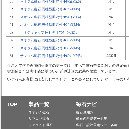
61
ネオジム磁石 円柱型皿穴付 Φ8x2(M2.5)
N40
62
ネオジム磁石 円柱型皿穴付 Φ24x4(M5)
N40
63
ネオジム磁石 円柱型皿穴付 Φ5x2(M1.4)
N40
64
ネオジム磁石 円柱型皿穴付 Φ20x3(M4)
N40
65
ネオジキャップ 円柱型皿穴付 NCR10
N40
66
ネオジム磁石 円柱型皿穴付 Φ30x5(M5)
N40
67
ネオジム磁石 円柱型皿穴付 Φ35x5(M5)
N40
68
サマコバ磁石 円柱型皿穴付 Φ60x10(M5)
SS32H
※
ネオマグの表面磁束密度のデータは、すべて磁石中央部付近の測定値
実測値または実測値に基づいた近似計算の結果を掲載しています。
いずれもお客様には安心して弊社データを参考にしていただけるものと
TOP
製品一覧
磁石ナビ
ネオジム磁石
磁石豆知識
サマコバ磁石
磁石の基礎データ集
フェライト磁石
磁石・設計選定ツール各種