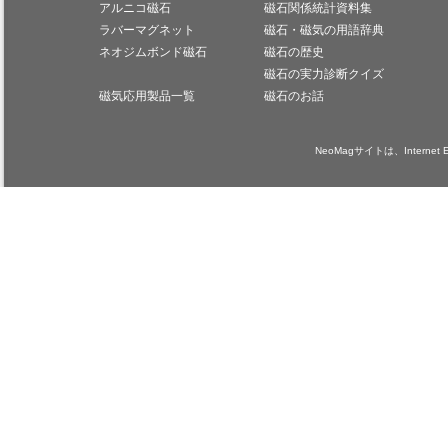
アルニコ磁石
磁石関係統計資料集
ラバーマグネット
磁石・磁気の用語辞典
ネオジムボンド磁石
磁石の歴史
磁石の実力診断クイズ
磁気応用製品一覧
磁石のお話
NeoMagサイトは、Internet