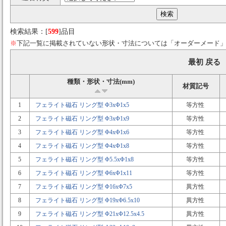
検索結果：[
599
]品目
※
下記一覧に掲載されていない形状・寸法については「オーダーメード
最初 戻る
種類・形状・寸法(mm)
材質記号
1
フェライト磁石 リング型 Φ3xΦ1x5
等方性
2
フェライト磁石 リング型 Φ3xΦ1x9
等方性
3
フェライト磁石 リング型 Φ4xΦ1x6
等方性
4
フェライト磁石 リング型 Φ4xΦ1x8
等方性
5
フェライト磁石 リング型 Φ5.5xΦ1x8
等方性
6
フェライト磁石 リング型 Φ6xΦ1x11
等方性
7
フェライト磁石 リング型 Φ16xΦ7x5
異方性
8
フェライト磁石 リング型 Φ19xΦ6.5x10
異方性
9
フェライト磁石 リング型 Φ21xΦ12.5x4.5
異方性