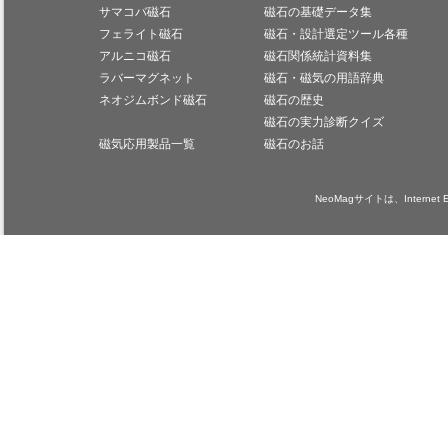
サマコバ磁石
磁石の基礎データ集
フェライト磁石
磁石・設計選定ツール各種
アルニコ磁石
磁石関係統計資料集
ラバーマグネット
磁石・磁気の用語辞典
ネオジムボンド磁石
磁石の歴史
磁石の実力診断クイズ
磁気応用製品一覧
磁石のお話
NeoMagサイトは、Internet