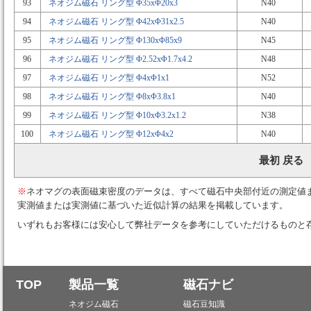
93
ネオジム磁石 リング型 Φ35xΦ20x3
N40
94
ネオジム磁石 リング型 Φ42xΦ31x2.5
N40
95
ネオジム磁石 リング型 Φ130xΦ85x9
N45
96
ネオジム磁石 リング型 Φ2.52xΦ1.7x4.2
N48
97
ネオジム磁石 リング型 Φ4xΦ1x1
N52
98
ネオジム磁石 リング型 Φ8xΦ3.8x1
N40
99
ネオジム磁石 リング型 Φ10xΦ3.2x1.2
N38
100
ネオジム磁石 リング型 Φ12xΦ4x2
N40
最初 戻る
※
ネオマグの表面磁束密度のデータは、すべて磁石中央部付近の測定値
実測値または実測値に基づいた近似計算の結果を掲載しています。
いずれもお客様には安心して弊社データを参考にしていただけるものと
TOP
製品一覧
磁石ナビ
ネオジム磁石
磁石豆知識