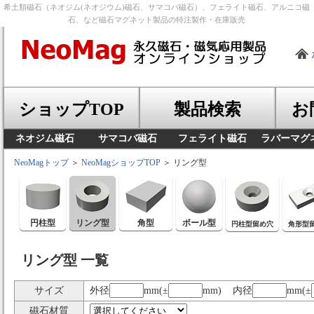
希土類磁石（ネオジム(ネオジウム)磁石、サマコバ磁石）、フェライト磁石、アルニコ磁
石、など磁石マグネット製品の特注製作・在庫販売
ショップTOP
製品検索
お
ネオジム磁石
サマコバ磁石
フェライト磁石
ラバーマグ
NeoMagトップ
＞
NeoMagショップTOP
＞ リング型
円柱型
リング型
角型
ボール型
円柱型留め穴
角形型
リング型 一覧
サイズ
外径
mm(±
mm) 内径
mm(±
磁石材質