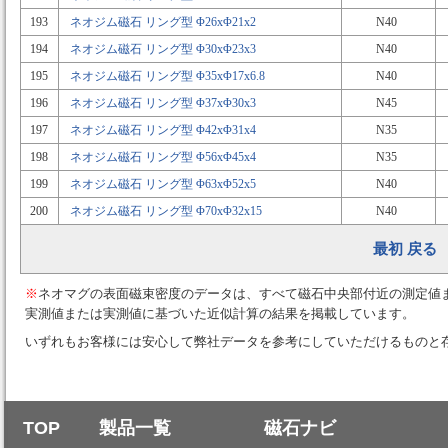
193
ネオジム磁石 リング型 Φ26xΦ21x2
N40
194
ネオジム磁石 リング型 Φ30xΦ23x3
N40
195
ネオジム磁石 リング型 Φ35xΦ17x6.8
N40
196
ネオジム磁石 リング型 Φ37xΦ30x3
N45
197
ネオジム磁石 リング型 Φ42xΦ31x4
N35
198
ネオジム磁石 リング型 Φ56xΦ45x4
N35
199
ネオジム磁石 リング型 Φ63xΦ52x5
N40
200
ネオジム磁石 リング型 Φ70xΦ32x15
N40
最初
戻る
※
ネオマグの表面磁束密度のデータは、すべて磁石中央部付近の測定値
実測値または実測値に基づいた近似計算の結果を掲載しています。
いずれもお客様には安心して弊社データを参考にしていただけるものと
TOP
製品一覧
磁石ナビ