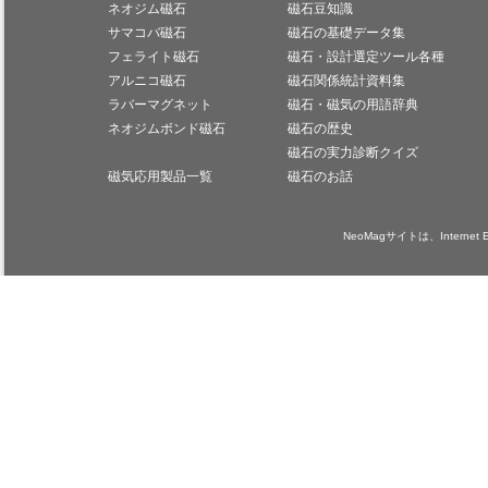
ネオジム磁石
磁石豆知識
サマコバ磁石
磁石の基礎データ集
フェライト磁石
磁石・設計選定ツール各種
アルニコ磁石
磁石関係統計資料集
ラバーマグネット
磁石・磁気の用語辞典
ネオジムボンド磁石
磁石の歴史
磁石の実力診断クイズ
磁気応用製品一覧
磁石のお話
NeoMagサイトは、Internet