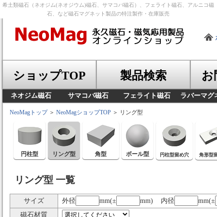
希土類磁石（ネオジム(ネオジウム)磁石、サマコバ磁石）、フェライト磁石、アルニコ磁
石、など磁石マグネット製品の特注製作・在庫販売
ショップTOP
製品検索
お
ネオジム磁石
サマコバ磁石
フェライト磁石
ラバーマグ
NeoMagトップ
＞
NeoMagショップTOP
＞ リング型
円柱型
リング型
角型
ボール型
円柱型留め穴
角形型
リング型 一覧
サイズ
外径
mm(±
mm) 内径
mm(±
磁石材質