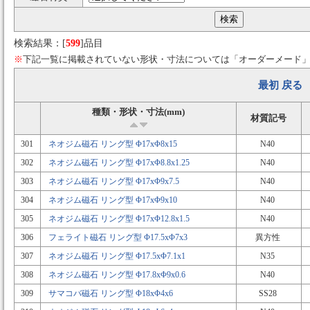
検索結果：[
599
]品目
※
下記一覧に掲載されていない形状・寸法については「オーダーメード
最初
戻る
種類・形状・寸法(mm)
材質記号
301
ネオジム磁石 リング型 Φ17xΦ8x15
N40
302
ネオジム磁石 リング型 Φ17xΦ8.8x1.25
N40
303
ネオジム磁石 リング型 Φ17xΦ9x7.5
N40
304
ネオジム磁石 リング型 Φ17xΦ9x10
N40
305
ネオジム磁石 リング型 Φ17xΦ12.8x1.5
N40
306
フェライト磁石 リング型 Φ17.5xΦ7x3
異方性
307
ネオジム磁石 リング型 Φ17.5xΦ7.1x1
N35
308
ネオジム磁石 リング型 Φ17.8xΦ9x0.6
N40
309
サマコバ磁石 リング型 Φ18xΦ4x6
SS28