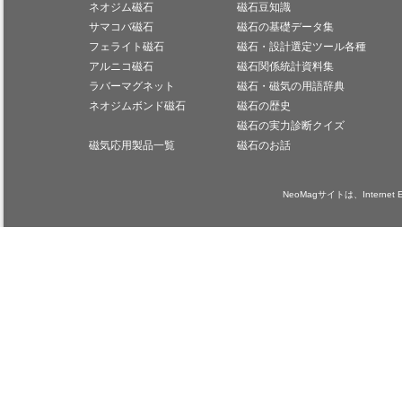
ネオジム磁石
磁石豆知識
サマコバ磁石
磁石の基礎データ集
フェライト磁石
磁石・設計選定ツール各種
アルニコ磁石
磁石関係統計資料集
ラバーマグネット
磁石・磁気の用語辞典
ネオジムボンド磁石
磁石の歴史
磁石の実力診断クイズ
磁気応用製品一覧
磁石のお話
NeoMagサイトは、Internet