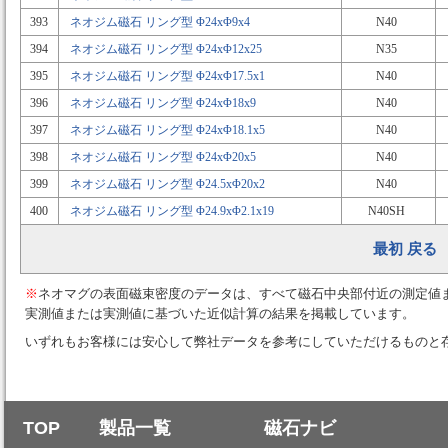
393
ネオジム磁石 リング型 Φ24xΦ9x4
N40
394
ネオジム磁石 リング型 Φ24xΦ12x25
N35
395
ネオジム磁石 リング型 Φ24xΦ17.5x1
N40
396
ネオジム磁石 リング型 Φ24xΦ18x9
N40
397
ネオジム磁石 リング型 Φ24xΦ18.1x5
N40
398
ネオジム磁石 リング型 Φ24xΦ20x5
N40
399
ネオジム磁石 リング型 Φ24.5xΦ20x2
N40
400
ネオジム磁石 リング型 Φ24.9xΦ2.1x19
N40SH
最初
戻る
※
ネオマグの表面磁束密度のデータは、すべて磁石中央部付近の測定値
実測値または実測値に基づいた近似計算の結果を掲載しています。
いずれもお客様には安心して弊社データを参考にしていただけるものと
TOP
製品一覧
磁石ナビ