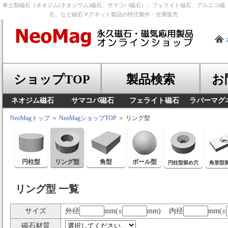
希土類磁石（ネオジム(ネオジウム)磁石、サマコバ磁石）、フェライト磁石、アルニコ磁
石、など磁石マグネット製品の特注製作・在庫販売
ショップTOP
製品検索
お
ネオジム磁石
サマコバ磁石
フェライト磁石
ラバーマグ
NeoMagトップ
＞
NeoMagショップTOP
＞ リング型
円柱型
リング型
角型
ボール型
円柱型留め穴
角形型
リング型 一覧
サイズ
外径
mm(±
mm) 内径
mm(±
磁石材質