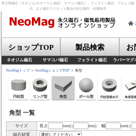
希土類磁石（ネオジム(ネオジウム)磁石、サマコバ磁石）、フェライト磁石、アルニコ磁
石、など磁石マグネット製品の特注製作・在庫販売
ショップTOP
製品検索
お
ネオジム磁石
サマコバ磁石
フェライト磁石
ラバーマグ
NeoMagトップ
＞
NeoMagショップTOP
＞ 角型
円柱型
リング型
角型
ボール型
円柱型留め穴
角形型
角型 一覧
サイズ
長さ
mm(±
mm) 幅
mm(±
磁石材質