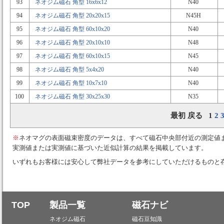
93
ネオジム磁石 角型 16x6x12
N40
94
ネオジム磁石 角型 20x20x15
N45H
95
ネオジム磁石 角型 60x10x20
N40
96
ネオジム磁石 角型 20x10x10
N48
97
ネオジム磁石 角型 60x10x15
N45
98
ネオジム磁石 角型 5x4x20
N40
99
ネオジム磁石 角型 10x7x10
N40
100
ネオジム磁石 角型 30x25x30
N35
最初 戻る 1
2
※
ネオマグの表面磁束密度のデータは、すべて磁石中央部付近の測定値
実測値または実測値に基づいた近似計算の結果を掲載しています。
いずれもお客様には安心して弊社データを参考にしていただけるものと
TOP
製品一覧
磁石ナビ
ネオジム磁石
磁石豆知識