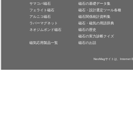
サマコバ磁石
磁石の基礎データ集
フェライト磁石
磁石・設計選定ツール各種
アルニコ磁石
磁石関係統計資料集
ラバーマグネット
磁石・磁気の用語辞典
ネオジムボンド磁石
磁石の歴史
磁石の実力診断クイズ
磁気応用製品一覧
磁石のお話
NeoMagサイトは、Internet