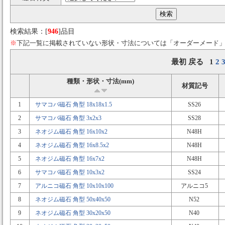
検索結果：[
946
]品目
※
下記一覧に掲載されていない形状・寸法については「オーダーメード
最初 戻る 1
2
種類・形状・寸法(mm)
材質記号
1
サマコバ磁石 角型 18x18x1.5
SS26
2
サマコバ磁石 角型 3x2x3
SS28
3
ネオジム磁石 角型 16x10x2
N48H
4
ネオジム磁石 角型 16x8.5x2
N48H
5
ネオジム磁石 角型 16x7x2
N48H
6
サマコバ磁石 角型 10x3x2
SS24
7
アルニコ磁石 角型 10x10x100
アルニコ5
8
ネオジム磁石 角型 50x40x50
N52
9
ネオジム磁石 角型 30x20x50
N40