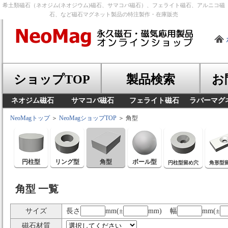
希土類磁石（ネオジム(ネオジウム)磁石、サマコバ磁石）、フェライト磁石、アルニコ磁
石、など磁石マグネット製品の特注製作・在庫販売
ショップTOP
製品検索
お
ネオジム磁石
サマコバ磁石
フェライト磁石
ラバーマグ
NeoMagトップ
＞
NeoMagショップTOP
＞ 角型
円柱型
リング型
角型
ボール型
円柱型留め穴
角形型
角型 一覧
サイズ
長さ
mm(±
mm) 幅
mm(±
磁石材質