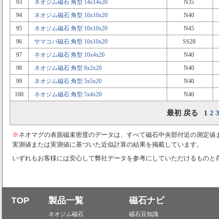
93
ネオジム磁石 角型 14x14x20
N35
94
ネオジム磁石 角型 10x10x20
N40
95
ネオジム磁石 角型 10x10x20
N45
96
サマコバ磁石 角型 10x10x20
SS28
97
ネオジム磁石 角型 10x4x20
N40
98
ネオジム磁石 角型 8x2x20
N40
99
ネオジム磁石 角型 5x5x20
N40
100
ネオジム磁石 角型 5x4x20
N40
最初 戻る 1
2
※
ネオマグの表面磁束密度のデータは、すべて磁石中央部付近の測定値
実測値または実測値に基づいた近似計算の結果を掲載しています。
いずれもお客様には安心して弊社データを参考にしていただけるものと
TOP
製品一覧
磁石ナビ
ネオジム磁石
磁石豆知識