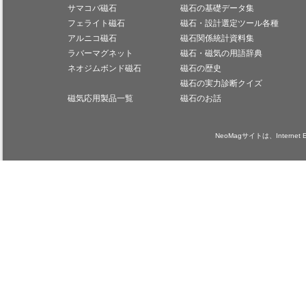
サマコバ磁石
磁石の基礎データ集
フェライト磁石
磁石・設計選定ツール各種
アルニコ磁石
磁石関係統計資料集
ラバーマグネット
磁石・磁気の用語辞典
ネオジムボンド磁石
磁石の歴史
磁石の実力診断クイズ
磁気応用製品一覧
磁石のお話
NeoMagサイトは、Internet