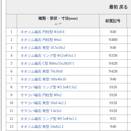
最初 戻る
種類・形状・寸法(mm)
材質記号
1
ネオジム磁石 円柱型 Φ2x0.6
N40
2
ネオジム磁石 円柱型 Φ6x1
N48H
3
ネオジム磁石 角型 10.5x10x2
N40
4
ネオジム磁石 リング型 Φ12xΦ3x1.5
N35H
5
ネオジム磁石 C型 R60xr55x28(45°)
N42H
6
ネオジム磁石 角型 70x30x8
N42H
7
ネオジム磁石 角型 100x40x10
N40
8
サマコバ磁石 リング型 Φ5.3xΦ3.5x2
SS26
9
サマコバ磁石 円柱型 Φ9x2
SS28
10
サマコバ磁石 角型 16x6.4x2.2
SS28
11
サマコバ磁石 角型 3.4x3x1
SS28
12
ネオジム磁石 リング型 Φ9.5xΦ3x1.2
N35
13
ネオジム磁石 角型 24x8x2.2
N40