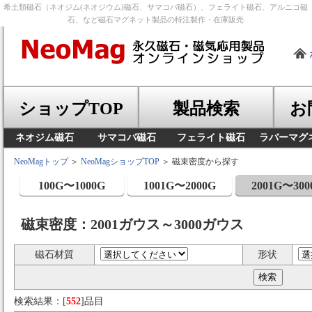
希土類磁石（ネオジム(ネオジウム)磁石、サマコバ磁石）、フェライト磁石、アルニコ磁
石、など磁石マグネット製品の特注製作・在庫販売
ショップTOP
製品検索
お
ネオジム磁石
サマコバ磁石
フェライト磁石
ラバーマグ
NeoMagトップ
＞
NeoMagショップTOP
＞ 磁束密度から探す
100G〜1000G
1001G〜2000G
2001G〜300
磁束密度：2001ガウス～3000ガウス
磁石材質
形状
検索結果：[
552
]品目