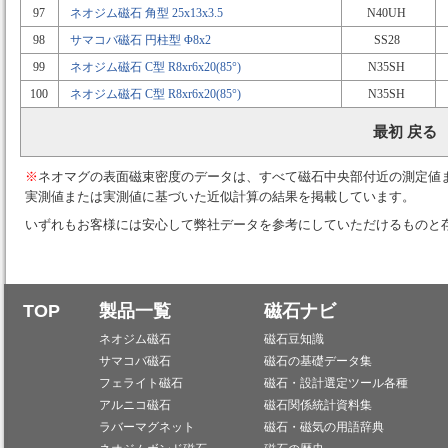
97
ネオジム磁石 角型 25x13x3.5
N40UH
98
サマコバ磁石 円柱型 Φ8x2
SS28
99
ネオジム磁石 C型 R8xr6x20(85°)
N35SH
100
ネオジム磁石 C型 R8xr6x20(85°)
N35SH
最初 戻る
※
ネオマグの表面磁束密度のデータは、すべて磁石中央部付近の測定値
実測値または実測値に基づいた近似計算の結果を掲載しています。
いずれもお客様には安心して弊社データを参考にしていただけるものと
TOP
製品一覧
磁石ナビ
ネオジム磁石
磁石豆知識
サマコバ磁石
磁石の基礎データ集
フェライト磁石
磁石・設計選定ツール各種
アルニコ磁石
磁石関係統計資料集
ラバーマグネット
磁石・磁気の用語辞典