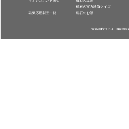
ネオジムボンド磁石
磁石の歴史
磁石の実力診断クイズ
磁気応用製品一覧
磁石のお話
NeoMagサイトは、Internet