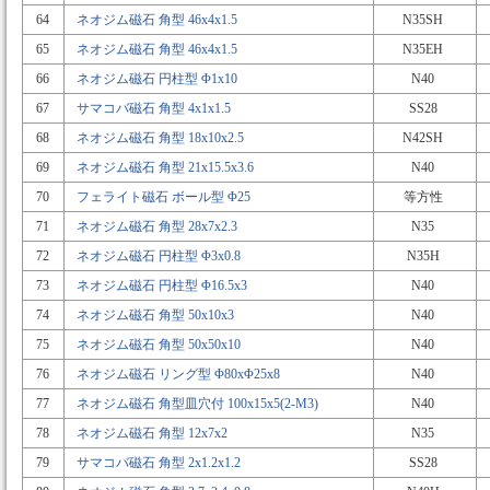
64
ネオジム磁石 角型 46x4x1.5
N35SH
65
ネオジム磁石 角型 46x4x1.5
N35EH
66
ネオジム磁石 円柱型 Φ1x10
N40
67
サマコバ磁石 角型 4x1x1.5
SS28
68
ネオジム磁石 角型 18x10x2.5
N42SH
69
ネオジム磁石 角型 21x15.5x3.6
N40
70
フェライト磁石 ボール型 Φ25
等方性
71
ネオジム磁石 角型 28x7x2.3
N35
72
ネオジム磁石 円柱型 Φ3x0.8
N35H
73
ネオジム磁石 円柱型 Φ16.5x3
N40
74
ネオジム磁石 角型 50x10x3
N40
75
ネオジム磁石 角型 50x50x10
N40
76
ネオジム磁石 リング型 Φ80xΦ25x8
N40
77
ネオジム磁石 角型皿穴付 100x15x5(2-M3)
N40
78
ネオジム磁石 角型 12x7x2
N35
79
サマコバ磁石 角型 2x1.2x1.2
SS28