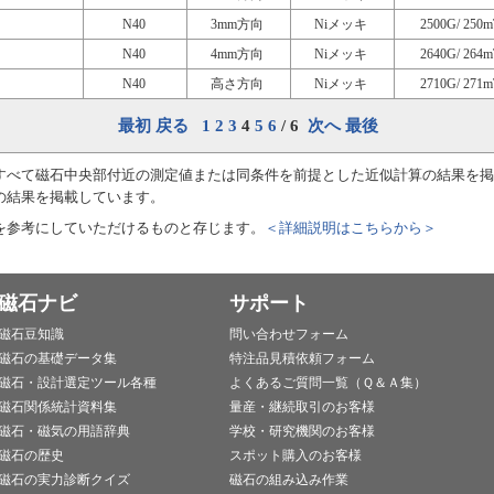
N40
3mm方向
Niメッキ
2500G/ 250m
N40
4mm方向
Niメッキ
2640G/ 264m
N40
高さ方向
Niメッキ
2710G/ 271m
最初
戻る
1
2
3
4
5
6
/ 6
次へ
最後
すべて磁石中央部付近の測定値または同条件を前提とした近似計算の結果を掲
の結果を掲載しています。
を参考にしていただけるものと存じます。
＜詳細説明はこちらから＞
磁石ナビ
サポート
磁石豆知識
問い合わせフォーム
磁石の基礎データ集
特注品見積依頼フォーム
磁石・設計選定ツール各種
よくあるご質問一覧（Ｑ＆Ａ集）
磁石関係統計資料集
量産・継続取引のお客様
磁石・磁気の用語辞典
学校・研究機関のお客様
磁石の歴史
スポット購入のお客様
磁石の実力診断クイズ
磁石の組み込み作業