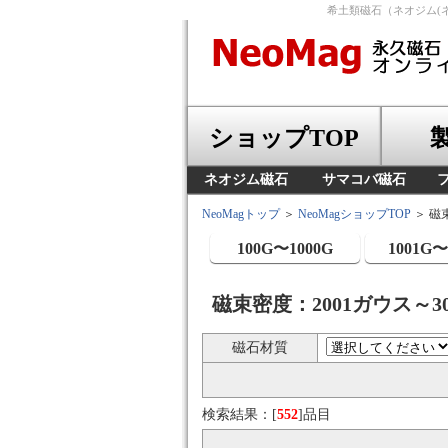
希土類磁石（ネオジム(
ショップTOP
ネオジム磁石
サマコバ磁石
NeoMagトップ
＞
NeoMagショップTOP
＞ 磁
100G〜1000G
1001G〜
磁束密度：2001ガウス～3
磁石材質
検索結果：[
552
]品目