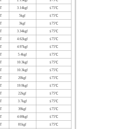
T
2.13kgf
≦75℃
T
3.14kgf
≦75℃
T
5kgf
≦75℃
T
3kgf
≦75℃
T
3.34kgf
≦75℃
T
4.62kgf
≦75℃
T
4.97kgf
≦75℃
T
5.4kgf
≦75℃
T
10.3kgf
≦75℃
T
10.3kgf
≦75℃
T
20kgf
≦75℃
T
19.9kgf
≦75℃
T
22kgf
≦75℃
T
3.7kgf
≦75℃
T
39kgf
≦75℃
T
4.69kgf
≦75℃
T
81kgf
≦75℃