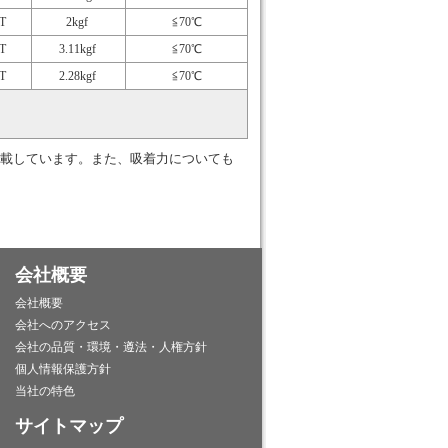
T
2kgf
≦70℃
T
3.11kgf
≦70℃
T
2.28kgf
≦70℃
載しています。また、吸着力についても
会社概要
会社概要
会社へのアクセス
会社の品質・環境・遵法・人権方針
個人情報保護方針
当社の特色
サイトマップ