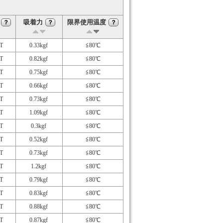
吸着力
限界使用温度
？
？
？
T
0.33kgf
≦80℃
T
0.82kgf
≦80℃
T
0.75kgf
≦80℃
T
0.66kgf
≦80℃
T
0.73kgf
≦80℃
T
1.09kgf
≦80℃
T
0.3kgf
≦80℃
T
0.52kgf
≦80℃
T
0.73kgf
≦80℃
T
1.2kgf
≦80℃
T
0.79kgf
≦80℃
T
0.83kgf
≦80℃
T
0.88kgf
≦80℃
T
0.87kgf
≦80℃