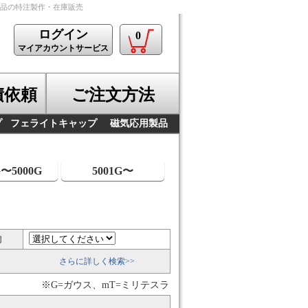
製品の特注製作・在庫販売
ログイン
0
マイアカウントサービス
積依頼
ご注文方法
プ
フェライトキャップ
磁気応用製品
G〜5000G
5001G〜
向
さらに詳しく検索>>
※G=ガウス、mT=ミリテスラ