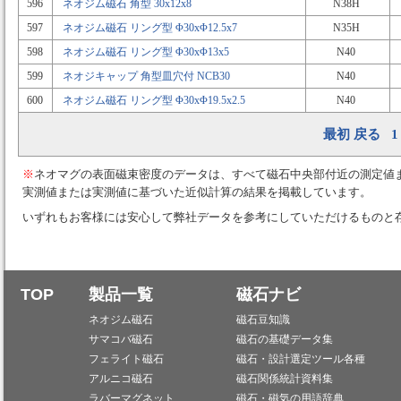
596
ネオジム磁石 角型 30x12x8
N38H
597
ネオジム磁石 リング型 Φ30xΦ12.5x7
N35H
598
ネオジム磁石 リング型 Φ30xΦ13x5
N40
599
ネオジキャップ 角型皿穴付 NCB30
N40
600
ネオジム磁石 リング型 Φ30xΦ19.5x2.5
N40
最初
戻る
1
※
ネオマグの表面磁束密度のデータは、すべて磁石中央部付近の測定値
実測値または実測値に基づいた近似計算の結果を掲載しています。
いずれもお客様には安心して弊社データを参考にしていただけるものと
TOP
製品一覧
磁石ナビ
ネオジム磁石
磁石豆知識
サマコバ磁石
磁石の基礎データ集
フェライト磁石
磁石・設計選定ツール各種
アルニコ磁石
磁石関係統計資料集
ラバーマグネット
磁石・磁気の用語辞典