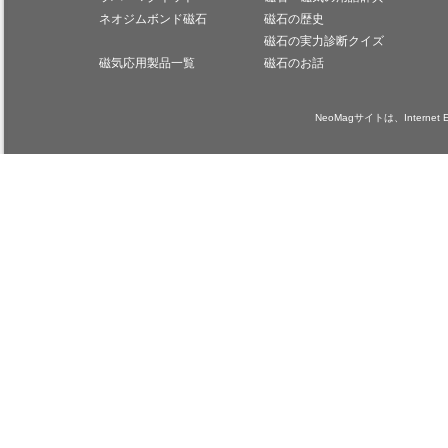
ネオジムボンド磁石
磁石の歴史
磁石の実力診断クイズ
磁気応用製品一覧
磁石のお話
NeoMagサイトは、Internet