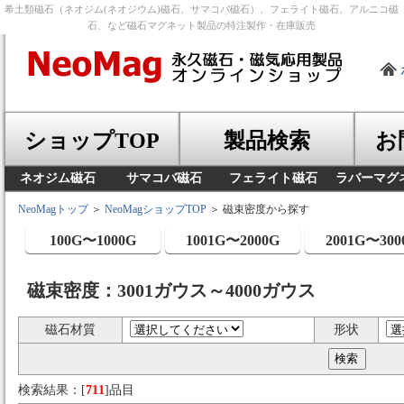
希土類磁石（ネオジム(ネオジウム)磁石、サマコバ磁石）、フェライト磁石、アルニコ磁
石、など磁石マグネット製品の特注製作・在庫販売
ショップTOP
製品検索
お
ネオジム磁石
サマコバ磁石
フェライト磁石
ラバーマグ
NeoMagトップ
＞
NeoMagショップTOP
＞ 磁束密度から探す
100G〜1000G
1001G〜2000G
2001G〜300
磁束密度：3001ガウス～4000ガウス
磁石材質
形状
検索結果：[
711
]品目