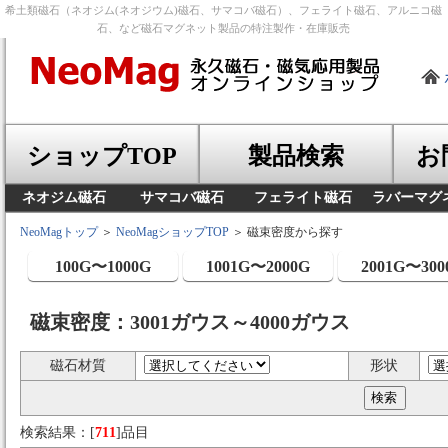
希土類磁石（ネオジム(ネオジウム)磁石、サマコバ磁石）、フェライト磁石、アルニコ磁
石、など磁石マグネット製品の特注製作・在庫販売
ショップTOP
製品検索
お
ネオジム磁石
サマコバ磁石
フェライト磁石
ラバーマグ
NeoMagトップ
＞
NeoMagショップTOP
＞ 磁束密度から探す
100G〜1000G
1001G〜2000G
2001G〜300
磁束密度：3001ガウス～4000ガウス
磁石材質
形状
検索結果：[
711
]品目