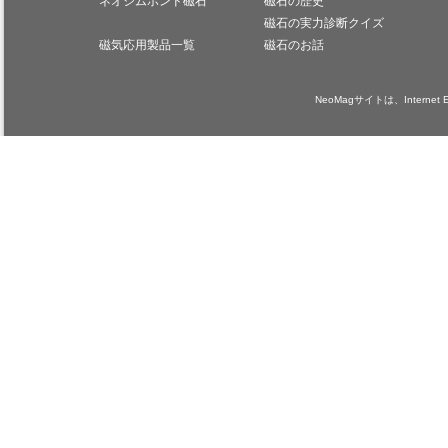
ネオジムボンド磁石
磁石の歴史
磁石の実力診断クイズ
磁気応用製品一覧
磁石のお話
NeoMagサイトは、Internet