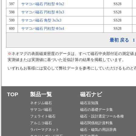
597
サマコバ磁石 円柱型 Φ3x2
SS28
598
サマコバ磁石 円柱型 Φ3x3
SS28
599
サマコバ磁石 角型 3x3x3
SS28
600
サマコバ磁石 円柱型 Φ3x4
SS28
最初
戻る
1
※
ネオマグの表面磁束密度のデータは、すべて磁石中央部付近の測定値
実測値または実測値に基づいた近似計算の結果を掲載しています。
いずれもお客様には安心して弊社データを参考にしていただけるものと
TOP
製品一覧
磁石ナビ
ネオジム磁石
磁石豆知識
サマコバ磁石
磁石の基礎データ集
フェライト磁石
磁石・設計選定ツール各種
アルニコ磁石
磁石関係統計資料集
ラバーマグネット
磁石・磁気の用語辞典