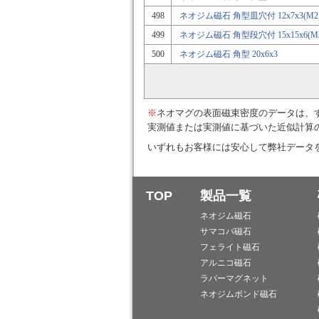
498
ネオジム磁石 角型皿穴付 12x7x3(M2
499
ネオジム磁石 角型段穴付 15x15x6(M
500
ネオジム磁石 角型 20x6x3
※
ネオマグの表面磁束密度のデータは、
実測値または実測値に基づいた近似計算
いずれもお客様には安心して弊社データ
TOP
製品一覧
ネオジム磁石
サマコバ磁石
フェライト磁石
アルニコ磁石
ラバーマグネット
ネオジムボンド磁石