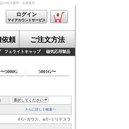
製品の特注製作・在庫販売
ログイン
0
マイアカウントサービス
積依頼
ご注文方法
プ
フェライトキャップ
磁気応用製品
G〜5000G
5001G〜
向
さらに詳しく検索>>
※G=ガウス、mT=ミリテスラ