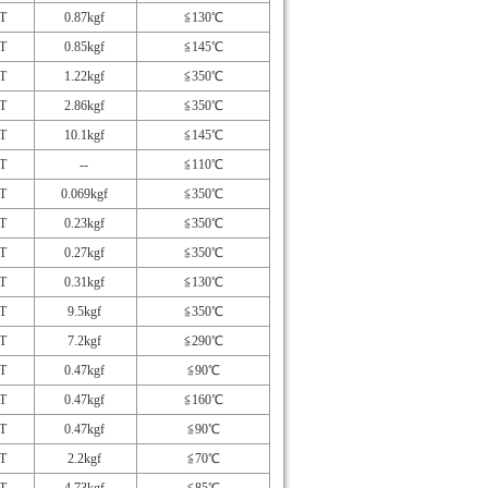
T
0.87kgf
≦130℃
T
0.85kgf
≦145℃
T
1.22kgf
≦350℃
T
2.86kgf
≦350℃
T
10.1kgf
≦145℃
T
--
≦110℃
T
0.069kgf
≦350℃
T
0.23kgf
≦350℃
T
0.27kgf
≦350℃
T
0.31kgf
≦130℃
T
9.5kgf
≦350℃
T
7.2kgf
≦290℃
T
0.47kgf
≦90℃
T
0.47kgf
≦160℃
T
0.47kgf
≦90℃
T
2.2kgf
≦70℃