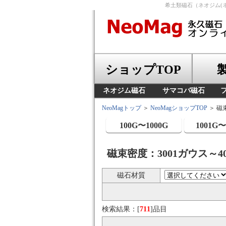
希土類磁石（ネオジム(
ショップTOP
ネオジム磁石
サマコバ磁石
NeoMagトップ
＞
NeoMagショップTOP
＞ 磁
100G〜1000G
1001G〜
磁束密度：3001ガウス～4
磁石材質
検索結果：[
711
]品目