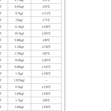
T
4.73kgf
≦85℃
T
0.81kgf
≦95℃
T
8.7kgf
≦115℃
T
23kgf
≦75℃
T
12.4kgf
≦140℃
T
10.1kgf
≦285℃
T
0.68kgf
≦90℃
T
1.24kgf
≦130℃
T
2.29kgf
≦85℃
T
10.8kgf
≦285℃
T
0.08kgf
≦145℃
T
1.5kgf
≦350℃
T
1.925kgf
--
T
0.1kgf
≦120℃
T
1.84kgf
≦350℃
T
1.7kgf
≦80℃
T
3.84kgf
≦350℃