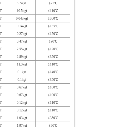
T
9.5kgf
≦75℃
T
10.5kgf
≦110℃
T
0.043kgf
≦350℃
T
0.14kgf
≦135℃
T
0.27kgf
≦150℃
T
0.47kgf
≦90℃
T
2.55kgf
≦120℃
T
2.89kgf
≦350℃
T
11.3kgf
≦110℃
T
0.1kgf
≦140℃
T
0.1kgf
≦350℃
T
0.67kgf
≦100℃
T
0.67kgf
≦100℃
T
0.12kgf
≦110℃
T
0.12kgf
≦110℃
T
1.03kgf
≦350℃
T
1.97kgf
≦90℃