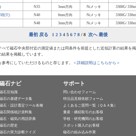
)
N35
3mm方向
Niメッキ
3300G/ 330m
3段穴)
N40
6mm方向
Niメッキ
3300G/ 330m
N48
3mm方向
Niメッキ
3300G/ 330m
最初
戻る
1
2
3
4
5
6
7
8
/ 8
次へ
最後
すべて磁石中央部付近の測定値または同条件を前提とした近似計算の結果を掲
の結果を掲載しています。
を参考にしていただけるものと存じます。
＜詳細説明はこちらから＞
磁石ナビ
サポート
磁石豆知識
問い合わせフォーム
磁石の基礎データ集
特注品見積依頼フォーム
磁石・設計選定ツール各種
よくあるご質問一覧（Ｑ＆Ａ集）
磁石関係統計資料集
量産・継続取引のお客様
磁石・磁気の用語辞典
学校・研究機関のお客様
磁石の歴史
スポット購入のお客様
磁石の実力診断クイズ
磁石の組み込み作業