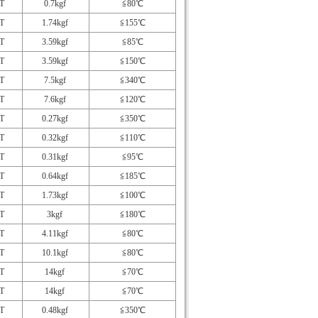
T
0.7kgf
≦80℃
T
1.74kgf
≦155℃
T
3.59kgf
≦85℃
T
3.59kgf
≦150℃
T
7.5kgf
≦340℃
T
7.6kgf
≦120℃
T
0.27kgf
≦350℃
T
0.32kgf
≦110℃
T
0.31kgf
≦95℃
T
0.64kgf
≦185℃
T
1.73kgf
≦100℃
T
3kgf
≦180℃
T
4.11kgf
≦80℃
T
10.1kgf
≦80℃
T
14kgf
≦70℃
T
14kgf
≦70℃
T
0.48kgf
≦350℃