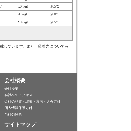
T
1.64kgf
≦85℃
T
4.5kgf
≦80℃
T
2.87kgf
≦65℃
載しています。また、吸着力についても
会社概要
会社概要
会社へのアクセス
会社の品質・環境・遵法・人権方針
個人情報保護方針
当社の特色
サイトマップ