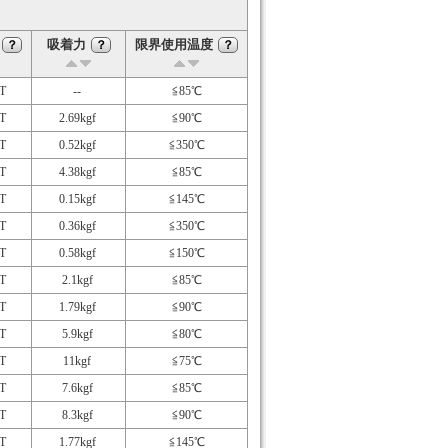
吸着力
限界使用温度
？
？
？
T
--
≦85℃
T
2.69kgf
≦90℃
T
0.52kgf
≦350℃
T
4.38kgf
≦85℃
T
0.15kgf
≦145℃
T
0.36kgf
≦350℃
T
0.58kgf
≦150℃
T
2.1kgf
≦85℃
T
1.79kgf
≦90℃
T
5.9kgf
≦80℃
T
11kgf
≦75℃
T
7.6kgf
≦85℃
T
8.3kgf
≦90℃
T
1.77kgf
≦145℃