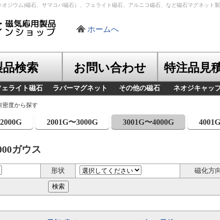
ネオジウム)磁石、サマコバ磁石）、フェライト磁石、アルニコ磁石、など磁石マグネット
ホームへ
製品検索
お問い合わせ
特注品見
フェライト磁石
ラバーマグネット
その他の磁石
ネオジキャッ
束密度から探す
2000G
2001G〜3000G
3001G〜4000G
4001
000ガウス
形状
磁化方