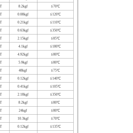
T
8.2kgf
≦70℃
T
0.08kgf
≦120℃
T
0.21kgf
≦110℃
T
0.63kgf
≦350℃
T
2.15kgf
≦85℃
T
4.1kgf
≦180℃
T
4.92kgf
≦80℃
T
5.9kgf
≦80℃
T
48kgf
≦75℃
T
0.12kgf
≦140℃
T
0.41kgf
≦105℃
T
2.18kgf
≦350℃
T
8.2kgf
≦80℃
T
24kgf
≦80℃
T
10.3kgf
≦70℃
T
0.12kgf
≦135℃