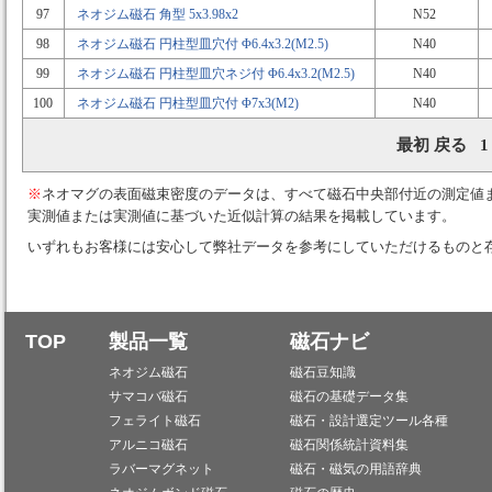
97
ネオジム磁石 角型 5x3.98x2
N52
98
ネオジム磁石 円柱型皿穴付 Φ6.4x3.2(M2.5)
N40
99
ネオジム磁石 円柱型皿穴ネジ付 Φ6.4x3.2(M2.5)
N40
100
ネオジム磁石 円柱型皿穴付 Φ7x3(M2)
N40
最初 戻る 
※
ネオマグの表面磁束密度のデータは、すべて磁石中央部付近の測定値
実測値または実測値に基づいた近似計算の結果を掲載しています。
いずれもお客様には安心して弊社データを参考にしていただけるものと
TOP
製品一覧
磁石ナビ
ネオジム磁石
磁石豆知識
サマコバ磁石
磁石の基礎データ集
フェライト磁石
磁石・設計選定ツール各種
アルニコ磁石
磁石関係統計資料集
ラバーマグネット
磁石・磁気の用語辞典