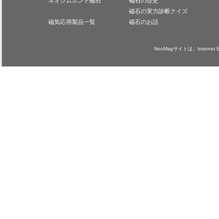
ネオジムボンド磁石
磁石の歴史
磁石の実力診断クイズ
磁気応用製品一覧
磁石のお話
NeoMagサイトは、Internet