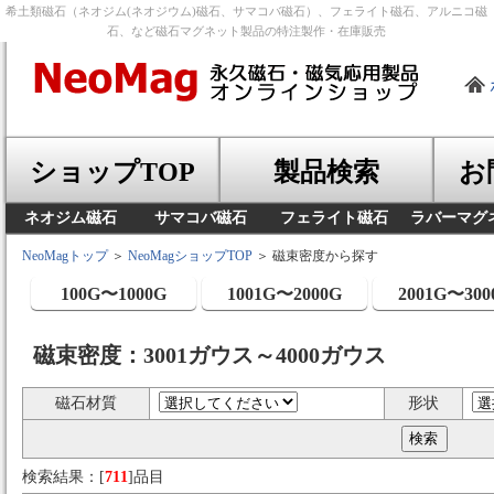
希土類磁石（ネオジム(ネオジウム)磁石、サマコバ磁石）、フェライト磁石、アルニコ磁
石、など磁石マグネット製品の特注製作・在庫販売
ショップTOP
製品検索
お
ネオジム磁石
サマコバ磁石
フェライト磁石
ラバーマグ
NeoMagトップ
＞
NeoMagショップTOP
＞ 磁束密度から探す
100G〜1000G
1001G〜2000G
2001G〜300
磁束密度：3001ガウス～4000ガウス
磁石材質
形状
検索結果：[
711
]品目