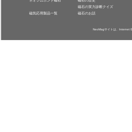
ネオジムボンド磁石
磁石の歴史
磁石の実力診断クイズ
磁気応用製品一覧
磁石のお話
NeoMagサイトは、Internet