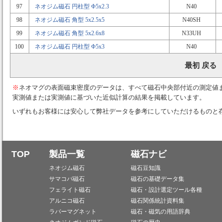
97
ネオジム磁石 円柱型 Φ5x2.3
N40
98
ネオジム磁石 角型 5x2.5x5
N40SH
99
ネオジム磁石 角型 5x2.6x8
N33UH
100
ネオジム磁石 円柱型 Φ5x3
N40
最初 戻る
※
ネオマグの表面磁束密度のデータは、すべて磁石中央部付近の測定値
実測値または実測値に基づいた近似計算の結果を掲載しています。
いずれもお客様には安心して弊社データを参考にしていただけるものと
TOP
製品一覧
磁石ナビ
ネオジム磁石
磁石豆知識
サマコバ磁石
磁石の基礎データ集
フェライト磁石
磁石・設計選定ツール各種
アルニコ磁石
磁石関係統計資料集
ラバーマグネット
磁石・磁気の用語辞典