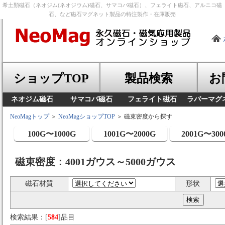
希土類磁石（ネオジム(ネオジウム)磁石、サマコバ磁石）、フェライト磁石、アルニコ磁
石、など磁石マグネット製品の特注製作・在庫販売
ショップTOP
製品検索
お
ネオジム磁石
サマコバ磁石
フェライト磁石
ラバーマグ
NeoMagトップ
＞
NeoMagショップTOP
＞ 磁束密度から探す
100G〜1000G
1001G〜2000G
2001G〜300
磁束密度：4001ガウス～5000ガウス
磁石材質
形状
検索結果：[
584
]品目