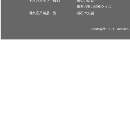
ネオジムボンド磁石
磁石の歴史
磁石の実力診断クイズ
磁気応用製品一覧
磁石のお話
NeoMagサイトは、Internet