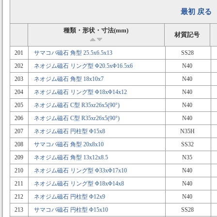
最初
戻る
種類・形状・寸法(mm)
材質記号
201
サマコバ磁石 角型 25.5x6.5x13
SS28
202
ネオジム磁石 リング型 Φ20.5xΦ16.5x6
N40
203
ネオジム磁石 角型 18x10x7
N40
204
ネオジム磁石 リング型 Φ18xΦ14x12
N40
205
ネオジム磁石 C型 R35xr26x5(90°)
N40
206
ネオジム磁石 C型 R35xr26x5(90°)
N40
207
ネオジム磁石 円柱型 Φ15x8
N35H
208
サマコバ磁石 角型 20x8x10
SS32
209
ネオジム磁石 角型 13x12x8.5
N35
210
ネオジム磁石 リング型 Φ33xΦ17x10
N40
211
ネオジム磁石 リング型 Φ18xΦ14x8
N40
212
ネオジム磁石 円柱型 Φ12x9
N40
213
サマコバ磁石 円柱型 Φ15x10
SS28