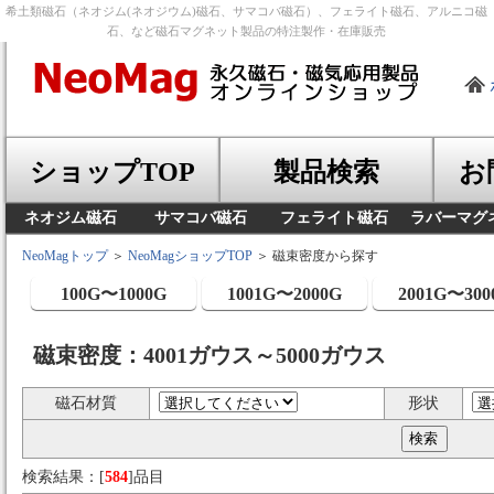
希土類磁石（ネオジム(ネオジウム)磁石、サマコバ磁石）、フェライト磁石、アルニコ磁
石、など磁石マグネット製品の特注製作・在庫販売
ショップTOP
製品検索
お
ネオジム磁石
サマコバ磁石
フェライト磁石
ラバーマグ
NeoMagトップ
＞
NeoMagショップTOP
＞ 磁束密度から探す
100G〜1000G
1001G〜2000G
2001G〜300
磁束密度：4001ガウス～5000ガウス
磁石材質
形状
検索結果：[
584
]品目