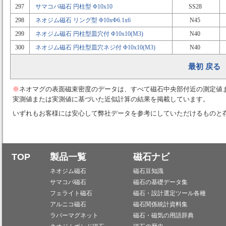
297
サマコバ磁石 円柱型 Φ10x10
SS28
298
ネオジム磁石 リング型 Φ10xΦ6.1x6
N45
299
ネオジム磁石 円柱型皿穴付 Φ10x10(M3)
N40
300
ネオジム磁石 円柱型皿穴ネジ付 Φ10x10(M3)
N40
最初
戻る
※
ネオマグの表面磁束密度のデータは、すべて磁石中央部付近の測定値
実測値または実測値に基づいた近似計算の結果を掲載しています。
いずれもお客様には安心して弊社データを参考にしていただけるものと
TOP
製品一覧
磁石ナビ
ネオジム磁石
磁石豆知識
サマコバ磁石
磁石の基礎データ集
フェライト磁石
磁石・設計選定ツール各種
アルニコ磁石
磁石関係統計資料集
ラバーマグネット
磁石・磁気の用語辞典