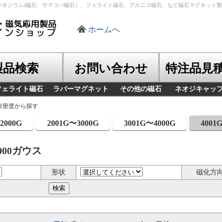
ネオジウム)磁石、サマコバ磁石）、フェライト磁石、アルニコ磁石、など磁石マグネット
ホームへ
製品検索
お問い合わせ
特注品見
フェライト磁石
ラバーマグネット
その他の磁石
ネオジキャッ
束密度から探す
2000G
2001G〜3000G
3001G〜4000G
4001
000ガウス
形状
磁化方