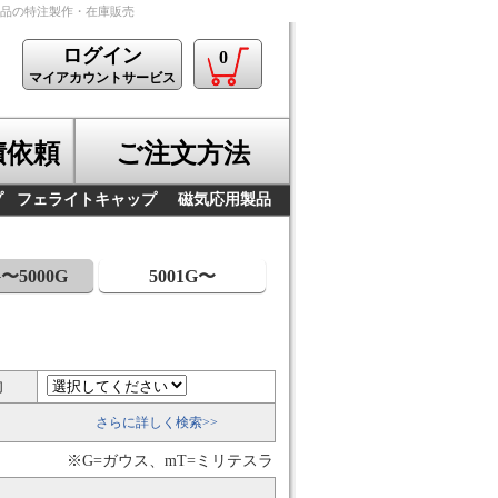
製品の特注製作・在庫販売
ログイン
0
マイアカウントサービス
積依頼
ご注文方法
プ
フェライトキャップ
磁気応用製品
G〜5000G
5001G〜
向
さらに詳しく検索>>
※G=ガウス、mT=ミリテスラ