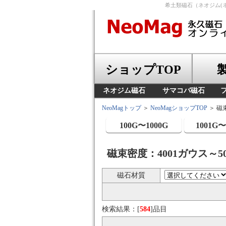
希土類磁石（ネオジム(
ショップTOP
ネオジム磁石
サマコバ磁石
NeoMagトップ
＞
NeoMagショップTOP
＞ 磁
100G〜1000G
1001G〜
磁束密度：4001ガウス～5
磁石材質
検索結果：[
584
]品目