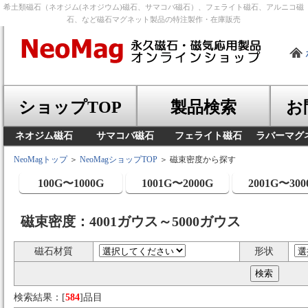
希土類磁石（ネオジム(ネオジウム)磁石、サマコバ磁石）、フェライト磁石、アルニコ磁
石、など磁石マグネット製品の特注製作・在庫販売
ショップTOP
製品検索
お
ネオジム磁石
サマコバ磁石
フェライト磁石
ラバーマグ
NeoMagトップ
＞
NeoMagショップTOP
＞ 磁束密度から探す
100G〜1000G
1001G〜2000G
2001G〜300
磁束密度：4001ガウス～5000ガウス
磁石材質
形状
検索結果：[
584
]品目