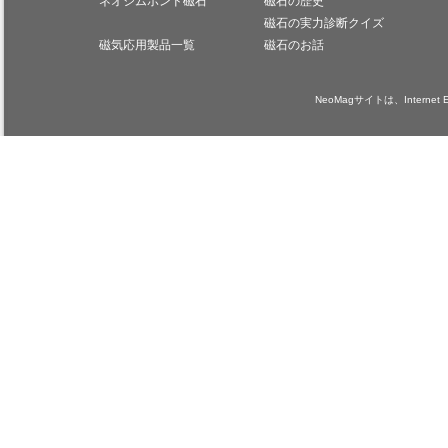
ネオジムボンド磁石
磁石の歴史
磁石の実力診断クイズ
磁気応用製品一覧
磁石のお話
NeoMagサイトは、Internet