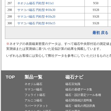
297
ネオジム磁石 円柱型 Φ11x1
N50
298
サマコバ磁石 円柱型 Φ10x30
SS28
299
サマコバ磁石 円柱型 Φ10x20
SS28
300
サマコバ磁石 円柱型 Φ10x15
SS28
最初
戻る
※
ネオマグの表面磁束密度のデータは、すべて磁石中央部付近の測定値
実測値または実測値に基づいた近似計算の結果を掲載しています。
いずれもお客様には安心して弊社データを参考にしていただけるものと
TOP
製品一覧
磁石ナビ
ネオジム磁石
磁石豆知識
サマコバ磁石
磁石の基礎データ集
フェライト磁石
磁石・設計選定ツール各種
アルニコ磁石
磁石関係統計資料集
ラバーマグネット
磁石・磁気の用語辞典