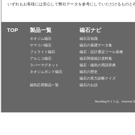
いずれもお客様には安心して弊社データを参考にしていただけるものと
TOP
製品一覧
磁石ナビ
ネオジム磁石
磁石豆知識
サマコバ磁石
磁石の基礎データ集
フェライト磁石
磁石・設計選定ツール各種
アルニコ磁石
磁石関係統計資料集
ラバーマグネット
磁石・磁気の用語辞典
ネオジムボンド磁石
磁石の歴史
磁石の実力診断クイズ
磁気応用製品一覧
磁石のお話
NeoMagサイトは、Internet