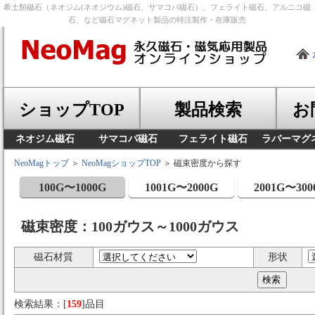
希土類磁石（ネオジム(ネオジウム)磁石、サマコバ磁石）、フェライト磁石、アルニコ磁
石、など磁石マグネット製品の特注製作・在庫販売
ショップTOP
製品検索
お
ネオジム磁石
サマコバ磁石
フェライト磁石
ラバーマグ
NeoMagトップ
＞
NeoMagショップTOP
＞ 磁束密度から探す
100G〜1000G
1001G〜2000G
2001G〜300
磁束密度：100ガウス～1000ガウス
磁石材質
形状
検索結果：[
159
]品目