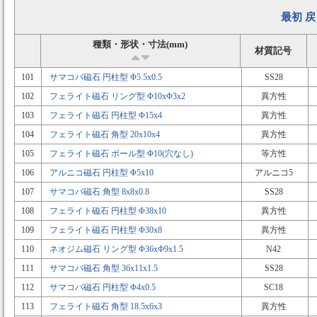
最初
戻
種類・形状・寸法(mm)
材質記号
101
サマコバ磁石 円柱型 Φ5.5x0.5
SS28
102
フェライト磁石 リング型 Φ10xΦ3x2
異方性
103
フェライト磁石 円柱型 Φ15x4
異方性
104
フェライト磁石 角型 20x10x4
異方性
105
フェライト磁石 ボール型 Φ10(穴なし)
等方性
106
アルニコ磁石 円柱型 Φ5x10
アルニコ5
107
サマコバ磁石 角型 8x8x0.8
SS28
108
フェライト磁石 円柱型 Φ38x10
異方性
109
フェライト磁石 円柱型 Φ30x8
異方性
110
ネオジム磁石 リング型 Φ36xΦ9x1.5
N42
111
サマコバ磁石 角型 36x11x1.5
SS28
112
サマコバ磁石 円柱型 Φ4x0.5
SC18
113
フェライト磁石 角型 18.5x6x3
異方性