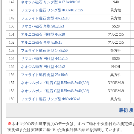
147
ネオジム磁石 リング型 Φ17.8xΦ9x0.6
N40
148
フェライト磁石 リング型 Φ30xΦ12.5x5
異方性
149
フェライト磁石 角型 48x22x10
異方性
150
サマコバ磁石 角型 90x20x3
SS28
151
アルニコ磁石 円柱型 Φ3x20
アルニコ5
152
アルニコ磁石 角型 8x8x15
アルニコ5
153
フェライト磁石 角型 14x8x50
等方性
154
サマコバ磁石 円柱型 Φ15x1.5
SS26
155
ネオジム磁石 円柱型 Φ25x2
N40H
156
フェライト磁石 角型 25x10x5
異方性
157
ネオジムボンド磁石 C型 R55xr48.5x40(30°)
NEOBM-9
158
ネオジムボンド磁石 C型 R55xr48.5x40(30°)
NEOBM-9
159
フェライト磁石 リング型 Φ80xΦ32x8
異方性
最初
戻
※
ネオマグの表面磁束密度のデータは、すべて磁石中央部付近の測定値
実測値または実測値に基づいた近似計算の結果を掲載しています。