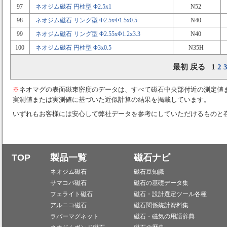
97
ネオジム磁石 円柱型 Φ2.5x1
N52
98
ネオジム磁石 リング型 Φ2.5xΦ1.5x0.5
N40
99
ネオジム磁石 リング型 Φ2.55xΦ1.2x3.3
N40
100
ネオジム磁石 円柱型 Φ3x0.5
N35H
最初 戻る 1
2
※
ネオマグの表面磁束密度のデータは、すべて磁石中央部付近の測定値
実測値または実測値に基づいた近似計算の結果を掲載しています。
いずれもお客様には安心して弊社データを参考にしていただけるものと
TOP
製品一覧
磁石ナビ
ネオジム磁石
磁石豆知識
サマコバ磁石
磁石の基礎データ集
フェライト磁石
磁石・設計選定ツール各種
アルニコ磁石
磁石関係統計資料集
ラバーマグネット
磁石・磁気の用語辞典