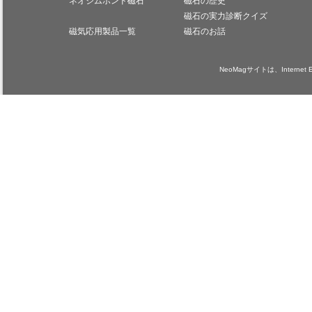
ネオジムボンド磁石
磁石の歴史
磁石の実力診断クイズ
磁気応用製品一覧
磁石のお話
NeoMagサイトは、Internet