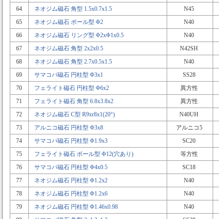
64
ネオジム磁石 角型 1.5x0.7x1.5
N45
65
ネオジム磁石 ボール型 Φ2
N40
66
ネオジム磁石 リング型 Φ2xΦ1x0.5
N40
67
ネオジム磁石 角型 2x2x0.5
N42SH
68
ネオジム磁石 角型 2.7x0.5x1.5
N40
69
サマコバ磁石 円柱型 Φ3x1
SS28
70
フェライト磁石 円柱型 Φ6x2
異方性
71
フェライト磁石 角型 6.8x3.8x2
異方性
72
ネオジム磁石 C型 R9xr8x1(20°)
N40UH
73
アルニコ磁石 円柱型 Φ3x8
アルニコ5
74
サマコバ磁石 円柱型 Φ1.9x3
SC20
75
フェライト磁石 ボール型 Φ12(穴あり)
等方性
76
サマコバ磁石 円柱型 Φ4x0.5
SC18
77
ネオジム磁石 円柱型 Φ1.2x2
N40
78
ネオジム磁石 円柱型 Φ1.2x6
N40
79
ネオジム磁石 円柱型 Φ1.46x0.98
N40