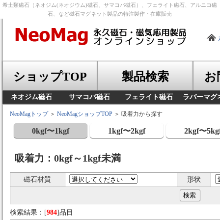
希土類磁石（ネオジム(ネオジウム)磁石、サマコバ磁石）、フェライト磁石、アルニコ磁
石、など磁石マグネット製品の特注製作・在庫販売
ショップTOP
製品検索
お
ネオジム磁石
サマコバ磁石
フェライト磁石
ラバーマグ
NeoMagトップ
＞
NeoMagショップTOP
＞ 吸着力から探す
0kgf〜1kgf
1kgf〜2kgf
2kgf〜5kg
吸着力：0kgf～1kgf未満
磁石材質
形状
検索結果：[
984
]品目