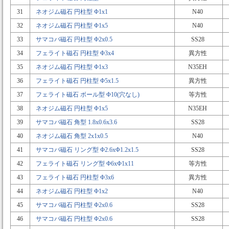
31
ネオジム磁石 円柱型 Φ1x1
N40
32
ネオジム磁石 円柱型 Φ1x5
N40
33
サマコバ磁石 円柱型 Φ2x0.5
SS28
34
フェライト磁石 円柱型 Φ3x4
異方性
35
ネオジム磁石 円柱型 Φ1x3
N35EH
36
フェライト磁石 円柱型 Φ5x1.5
異方性
37
フェライト磁石 ボール型 Φ10(穴なし)
等方性
38
ネオジム磁石 円柱型 Φ1x5
N35EH
39
サマコバ磁石 角型 1.8x0.6x3.6
SS28
40
ネオジム磁石 角型 2x1x0.5
N40
41
サマコバ磁石 リング型 Φ2.6xΦ1.2x1.5
SS28
42
フェライト磁石 リング型 Φ6xΦ1x11
等方性
43
フェライト磁石 円柱型 Φ3x6
異方性
44
ネオジム磁石 円柱型 Φ1x2
N40
45
サマコバ磁石 円柱型 Φ2x0.6
SS28
46
サマコバ磁石 円柱型 Φ2x0.6
SS28