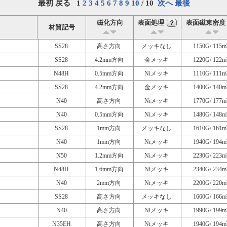
最初 戻る 1
2
3
4
5
6
7
8
9
10
/ 10
次へ
最後
磁化方向
表面処理
表面磁束密度
？
材質記号
SS28
高さ方向
メッキなし
1150G/ 115m
SS28
4.2mm方向
金メッキ
1220G/ 122m
N48H
0.5mm方向
Niメッキ
1110G/ 111m
SS28
4.2mm方向
金メッキ
1400G/ 140m
N40
高さ方向
Niメッキ
1770G/ 177m
N40
0.5mm方向
Niメッキ
1480G/ 148m
SS28
1mm方向
メッキなし
1610G/ 161m
N40
1mm方向
Niメッキ
1940G/ 194m
N50
1.2mm方向
Niメッキ
2230G/ 223m
N48H
1.6mm方向
Niメッキ
2340G/ 234m
N40
2mm方向
Niメッキ
2200G/ 220m
SS28
高さ方向
メッキなし
1660G/ 166m
N40
高さ方向
Niメッキ
1990G/ 199m
N35EH
高さ方向
Niメッキ
1940G/ 194m