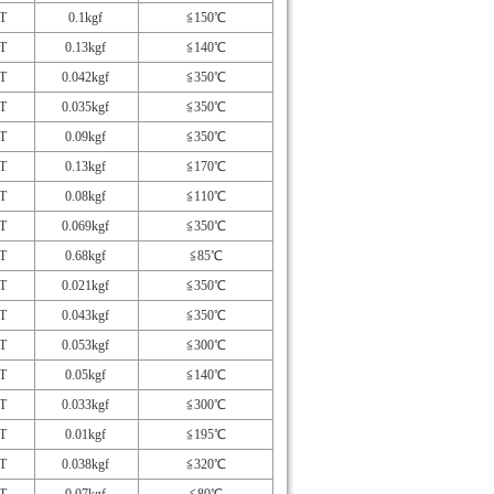
T
0.1kgf
≦150℃
T
0.13kgf
≦140℃
T
0.042kgf
≦350℃
T
0.035kgf
≦350℃
T
0.09kgf
≦350℃
T
0.13kgf
≦170℃
T
0.08kgf
≦110℃
T
0.069kgf
≦350℃
T
0.68kgf
≦85℃
T
0.021kgf
≦350℃
T
0.043kgf
≦350℃
T
0.053kgf
≦300℃
T
0.05kgf
≦140℃
T
0.033kgf
≦300℃
T
0.01kgf
≦195℃
T
0.038kgf
≦320℃