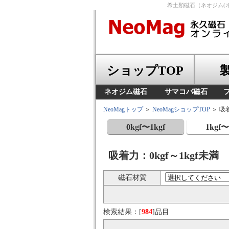
希土類磁石（ネオジム(
ショップTOP
ネオジム磁石
サマコバ磁石
NeoMagトップ
＞
NeoMagショップTOP
＞ 吸
0kgf〜1kgf
1kgf〜
吸着力：0kgf～1kgf未満
磁石材質
検索結果：[
984
]品目