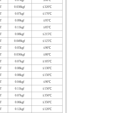
T
0.07kgf
≦80℃
T
0.038kgf
≦320℃
T
0.07kgf
≦170℃
T
0.09kgf
≦95℃
T
0.11kgf
≦85℃
T
0.08kgf
≦215℃
T
0.049kgf
≦125℃
T
0.05kgf
≦90℃
T
0.036kgf
≦80℃
T
0.07kgf
≦105℃
T
0.08kgf
≦130℃
T
0.08kgf
≦150℃
T
0.04kgf
≦90℃
T
0.11kgf
≦150℃
T
0.07kgf
≦350℃
T
0.06kgf
≦350℃
T
0.12kgf
≦120℃