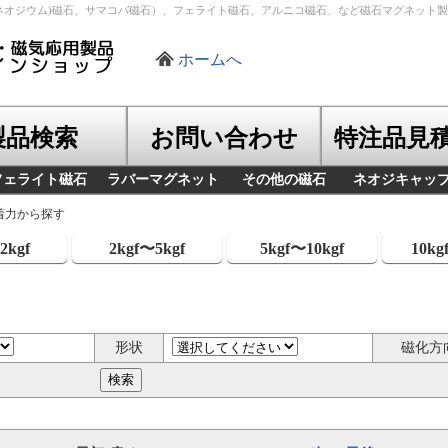
ネオジウム)磁石、サマコバ磁石）、フェライト磁石、アルニコ磁石、など磁石マグネット
ホームへ
製品検索
お問い合わせ
特注品見
フェライト磁石
ラバーマグネット
その他の磁石
ネオジキャッ
着力から探す
2kgf
2kgf〜5kgf
5kgf〜10kgf
10kg
形状
磁化方