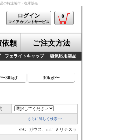
製品の特注製作・在庫販売
ログイン
0
マイアカウントサービス
積依頼
ご注文方法
プ
フェライトキャップ
磁気応用製品
f〜30kgf
30kgf〜
向
さらに詳しく検索>>
※G=ガウス、mT=ミリテスラ