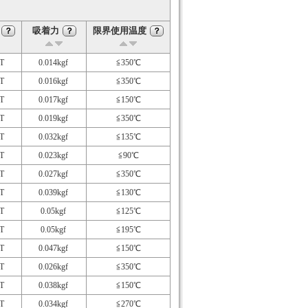
吸着力
限界使用温度
？
？
？
T
0.014kgf
≦350℃
T
0.016kgf
≦350℃
T
0.017kgf
≦150℃
T
0.019kgf
≦350℃
T
0.032kgf
≦135℃
T
0.023kgf
≦90℃
T
0.027kgf
≦350℃
T
0.039kgf
≦130℃
T
0.05kgf
≦125℃
T
0.05kgf
≦195℃
T
0.047kgf
≦150℃
T
0.026kgf
≦350℃
T
0.038kgf
≦150℃
T
0.034kgf
≦270℃