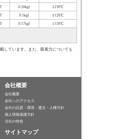
T
0.16kgf
≦230℃
T
0.1kgf
≦120℃
T
0.17kgf
≦150℃
載しています。また、吸着力についても
会社概要
会社概要
会社へのアクセス
会社の品質・環境・遵法・人権方針
個人情報保護方針
当社の特色
サイトマップ