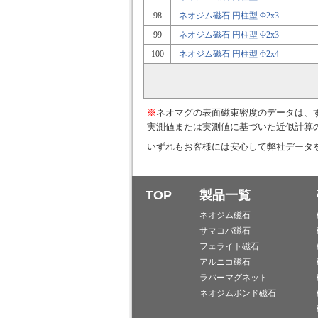
98
ネオジム磁石 円柱型 Φ2x3
99
ネオジム磁石 円柱型 Φ2x3
100
ネオジム磁石 円柱型 Φ2x4
※
ネオマグの表面磁束密度のデータは、
実測値または実測値に基づいた近似計算
いずれもお客様には安心して弊社データ
TOP
製品一覧
ネオジム磁石
サマコバ磁石
フェライト磁石
アルニコ磁石
ラバーマグネット
ネオジムボンド磁石