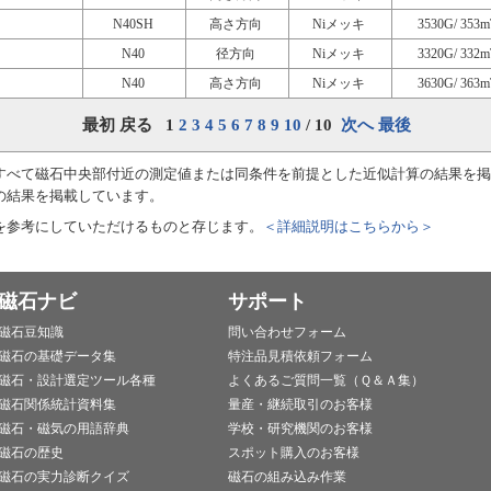
N40SH
高さ方向
Niメッキ
3530G/ 353m
N40
径方向
Niメッキ
3320G/ 332m
N40
高さ方向
Niメッキ
3630G/ 363m
最初 戻る 1
2
3
4
5
6
7
8
9
10
/ 10
次へ
最後
すべて磁石中央部付近の測定値または同条件を前提とした近似計算の結果を掲
の結果を掲載しています。
を参考にしていただけるものと存じます。
＜詳細説明はこちらから＞
磁石ナビ
サポート
磁石豆知識
問い合わせフォーム
磁石の基礎データ集
特注品見積依頼フォーム
磁石・設計選定ツール各種
よくあるご質問一覧（Ｑ＆Ａ集）
磁石関係統計資料集
量産・継続取引のお客様
磁石・磁気の用語辞典
学校・研究機関のお客様
磁石の歴史
スポット購入のお客様
磁石の実力診断クイズ
磁石の組み込み作業