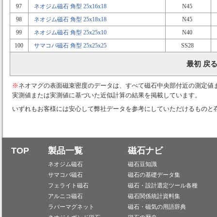
97
ネオジム磁石 角型 25x16x18
N45
98
ネオジム磁石 角型 25x18x18
N45
99
ネオジム磁石 角型 25x25x10
N40
100
サマコバ磁石 角型 25x25x25
SS28
最初 戻る
※
ネオマグの表面磁束密度のデータは、すべて磁石中央部付近の測定値
実測値または実測値に基づいた近似計算の結果を掲載しています。
いずれもお客様には安心して弊社データを参考にしていただけるものと
TOP
製品一覧
磁石ナビ
ネオジム磁石
磁石豆知識
サマコバ磁石
磁石の基礎データ集
フェライト磁石
磁石・設計選定ツール各種
アルニコ磁石
磁石関係統計資料集
ラバーマグネット
磁石・磁気の用語辞典