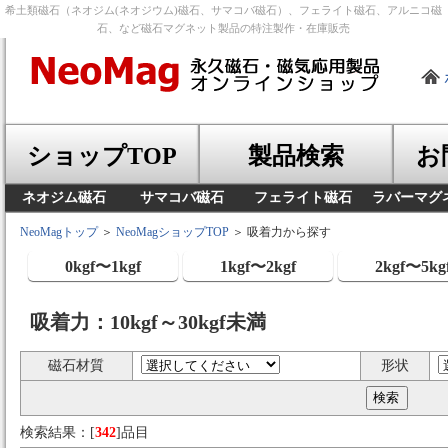
希土類磁石（ネオジム(ネオジウム)磁石、サマコバ磁石）、フェライト磁石、アルニコ磁
石、など磁石マグネット製品の特注製作・在庫販売
ショップTOP
製品検索
お
ネオジム磁石
サマコバ磁石
フェライト磁石
ラバーマグ
NeoMagトップ
＞
NeoMagショップTOP
＞ 吸着力から探す
0kgf〜1kgf
1kgf〜2kgf
2kgf〜5kg
吸着力：10kgf～30kgf未満
磁石材質
形状
検索結果：[
342
]品目