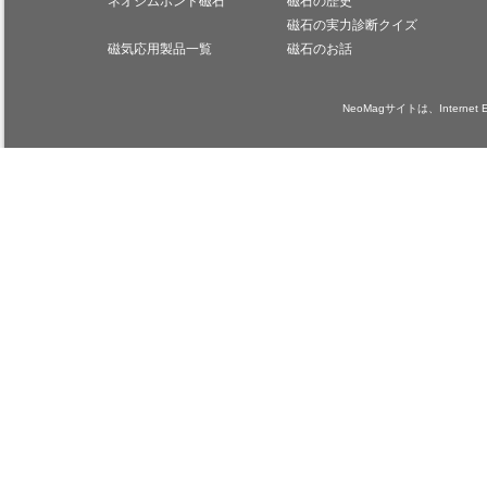
ネオジムボンド磁石
磁石の歴史
磁石の実力診断クイズ
磁気応用製品一覧
磁石のお話
NeoMagサイトは、Internet