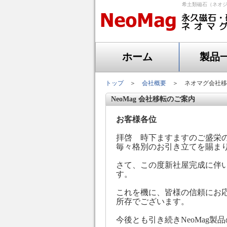
希土類磁石（ネオジ
ホーム
製品
トップ
＞
会社概要
＞ ネオマグ会社移
NeoMag 会社移転のご案内
お客様各位
拝啓 時下ますますのご盛栄
毎々格別のお引き立てを賜ま
さて、この度新社屋完成に伴
す。
これを機に、皆様の信頼にお
所存でございます。
今後とも引き続きNeoMag