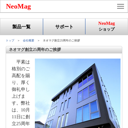
To
NeoMag
NeoMag
製品一覧
サポート
ショップ
トップ
＞
会社概要
＞ ネオマグ創立25周年のご挨拶
ネオマグ創立25周年のご挨拶
平素は
格別のご
高配を賜
り、厚く
御礼申し
上げま
す。弊社
は、10月
11日に創
立25周年