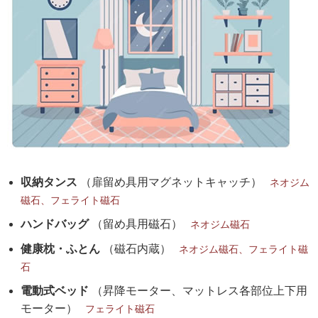
収納タンス
（扉留め具用マグネットキャッチ）
ネオジム
磁石、フェライト磁石
ハンドバッグ
（留め具用磁石）
ネオジム磁石
健康枕・ふとん
（磁石内蔵）
ネオジム磁石、フェライト磁
石
電動式ベッド
（昇降モーター、マットレス各部位上下用
モーター）
フェライト磁石