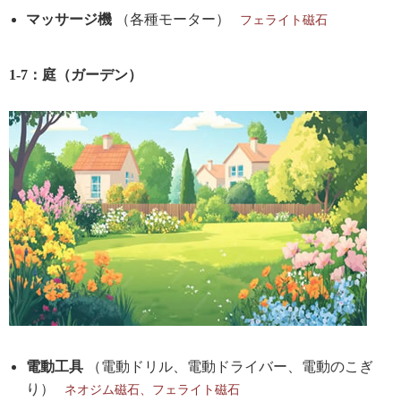
マッサージ機
（各種モーター）
フェライト磁石
1-7：庭（ガーデン）
電動工具
（電動ドリル、電動ドライバー、電動のこぎ
り）
ネオジム磁石、フェライト磁石