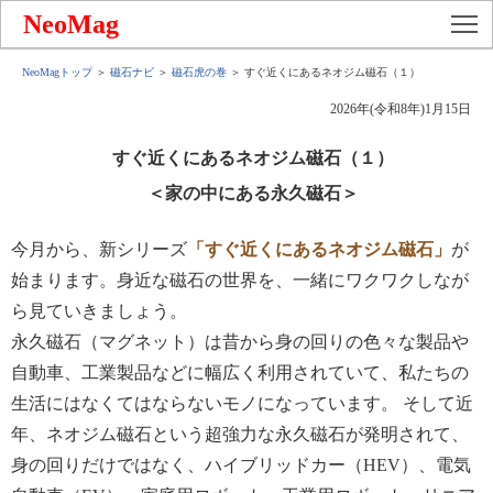
To
NeoMag
NeoMagトップ
＞
磁石ナビ
＞
磁石虎の巻
＞ すぐ近くにあるネオジム磁石（１）
2026年(令和8年)1月15日
すぐ近くにあるネオジム磁石（１）
＜家の中にある永久磁石＞
今月から、新シリーズ
「すぐ近くにあるネオジム磁石」
が
始まります。身近な磁石の世界を、一緒にワクワクしなが
ら見ていきましょう。
永久磁石（マグネット）は昔から身の回りの色々な製品や
自動車、工業製品などに幅広く利用されていて、私たちの
生活にはなくてはならないモノになっています。 そして近
年、ネオジム磁石という超強力な永久磁石が発明されて、
身の回りだけではなく、ハイブリッドカー（HEV）、電気