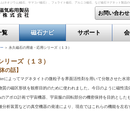
ム(ネオジウム)磁石、サマコバ磁石）、フェライト磁石、アルニコ磁石、など磁石マグネット製品
お問い合わせ
一覧
磁石ナビ
サポート
会
ー
＞
永久磁石の用途・応用シリーズ（１３）
シリーズ（１３）
体の話】
Bitterによってマグネタイトの微粒子を界面活性剤を用いて分散させた
物質の磁区形状を観察目的のために使われました。今日のように磁性流
ASAのアポロ計画で宇宙機器、宇宙服の回転部分の機密保持を目的とし
種分析装置などの真空機器の発達により、現在ではこれらの機能を左右