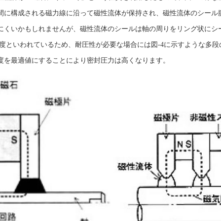
間に構成される磁力線に沿って磁性流体が保持され、磁性流体のシール
にくいかもしれませんが、磁性流体のシールは軸の周りをリング状にシ
5Pa程度といわれているため、耐圧性が必要な場合には図-4に示すような
度を最適値にすることにより密封圧力は高くなります。