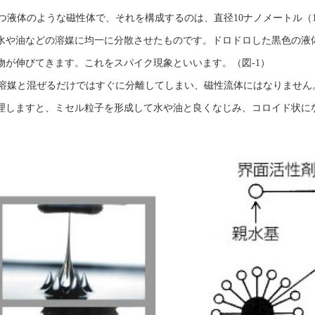
つ液体のような磁性体で、それを構成するのは、直径10ナノメートル（1
水や油などの溶媒に均一に分散させたものです。ドロドロした黒色の液
物が伸びてきます。これをスパイク現象といいます。（図-1）
溶媒と混ぜるだけではすぐに分離してしまい、磁性流体にはなりません
理しますと、ミセル粒子を形成して水や油と良くなじみ、コロイド状に