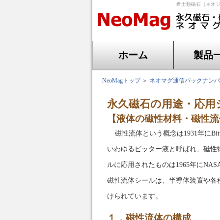
希土類磁石（ネオジ
ホーム
製品
NeoMagトップ
＞
ネオマグ通信バックナンバ
永久磁石の用途・応用
【液体の磁性材料・磁性流
磁性流体という概念は1931年に
いわゆるビッター液と呼ばれ、磁性
ルに応用されたものは1965年にN
磁性流体シールは、半導体装置や各
けられています。
１．磁性流体の構成