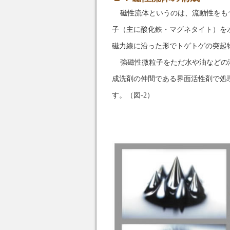
磁性流体というのは、流動性をも
子（主に酸化鉄・マグネタイト）を
磁力線に沿った形でトゲトゲの突起
強磁性微粒子をただ水や油などの
成洗剤の仲間である界面活性剤で処
す。（図-2）