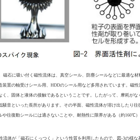
、磁石に吸い付く磁性流体は、真空シール、防塵シールなどに最適な材
造装置の軸受けシール用、HDDのシール用など多用されています。磁性
なく、固体と液体の接触であるということです。したがって、摩耗がな
低騒音といった長所があります。その半面、磁性流体が溶け出したり往
ルや往復動シールには適さないことや、耐熱性に限界がある（約160℃
性流体が「磁石にくっつく」という性質を利用したもので、図-3の様な