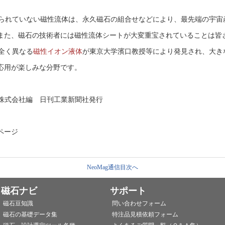
られていない磁性流体は、永久磁石の組合せなどにより、最先端の宇宙
また、磁石の技術者には磁性流体シートが大変重宝されていることは皆
は全く異なる
磁性イオン液体
が東京大学濱口教授等により発見され、大き
応用が楽しみな分野です。
K株式会社編 日刊工業新聞社発行
ページ
NeoMag通信目次へ
磁石ナビ
サポート
磁石豆知識
問い合わせフォーム
磁石の基礎データ集
特注品見積依頼フォーム