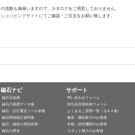
その流動も御座いますので、カタログをご用意しておりません。
社
ショッピングサイト
にてご確認・ご注文をお願い致します。
ら
磁石ナビ
サポート
磁石豆知識
問い合わせフォーム
磁石の基礎データ集
特注品見積依頼フォーム
磁石・設計選定ツール各種
よくあるご質問一覧（Ｑ＆Ａ集）
磁石関係統計資料集
量産・継続取引のお客様
磁石・磁気の用語辞典
学校・研究機関のお客様
磁石の歴史
スポット購入のお客様