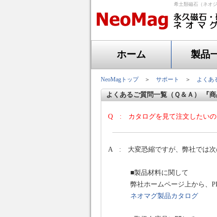
希土類磁石（ネオジ
ホーム
製品
NeoMagトップ
＞
サポート
＞
よくあ
よくあるご質問一覧（Ｑ＆Ａ） 『
Q : カタログを見て注文したい
A : 大変恐縮ですが、弊社では
■製品材料に関して
弊社ホームページ上から、P
ネオマグ製品カタログ