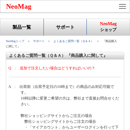
To
NeoMag
NeoMag
製品一覧
サポート
ショップ
NeoMagトップ
＞
サポート
＞
よくあるご質問一覧（Ｑ＆Ａ）
＞ 『商品購入
に関して』
よくあるご質問一覧（Ｑ＆Ａ） 『商品購入に関して』
Q : 追加で注文したい場合はどうすればいいの？
A : 出荷前（出荷予定日の16時まで）の商品のみ対応可能で
す。
16時以降に変更ご希望の方は、弊社まで直接お問合せくだ
さい。
弊社ショッピングサイトからご注文の場合
弊社ショッピングサイトからご注文の場合
・「マイアカウント」からユーザーログインを行って下