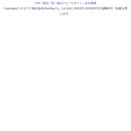
TOP
|
製品一覧
|
磁石ナビ
|
サポート
|
会社概要
Copyright(C) ネオマグ株式会社(NeoMag Co., Ltd.)ALL RIGHTS RESERVED.無断転写・転載を禁
じます。